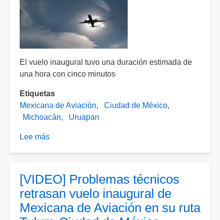
Mexicana
de
Aviación
El vuelo inaugural tuvo una duración estimada de
una hora con cinco minutos
Etiquetas
Mexicana de Aviación
Ciudad de México
Michoacán
Uruapan
Lee más
sobre
Mexicana
de
Aviación
[VIDEO] Problemas técnicos
inaugura
retrasan vuelo inaugural de
ruta
Mexicana de Aviación en su ruta
Ciudad
de