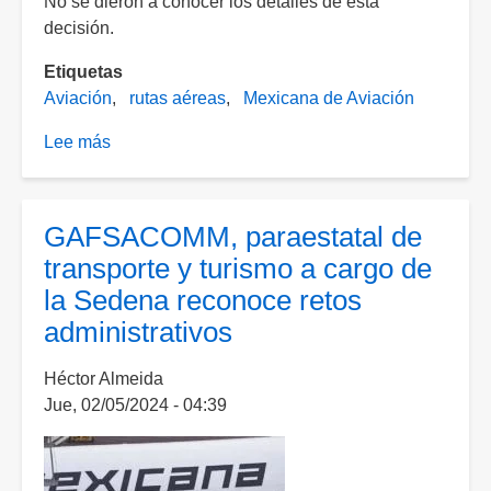
No se dieron a conocer los detalles de esta
decisión.
Etiquetas
Aviación
rutas aéreas
Mexicana de Aviación
Lee más
sobre
Ocho
rutas
de
GAFSACOMM, paraestatal de
Mexicana
transporte y turismo a cargo de
de
la Sedena reconoce retos
Aviación
administrativos
dejarán
de
Héctor Almeida
operar
Jue, 02/05/2024 - 04:39
a
partir
del
6