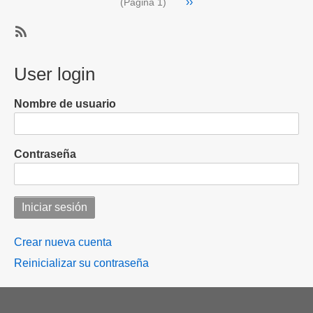
Siguiente
››
técnicos
(Página 1)
página
retrasan
vuelo
SubscribeSuscribirse
inaugural
a
User login
de
Mexicana
Mexicana
de
de
Nombre de usuario
Aviación
Aviación
en
su
Contraseña
ruta
Tulum-
Ciudad
de
México
Crear nueva cuenta
Reinicializar su contraseña
Footer