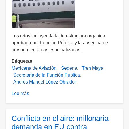
de
enero
Los retos incluyen falta de estructura orgánica
aprobada por Función Pública y la ausencia de
personal en áreas especializadas.
Etiquetas
Mexicana de Aviación
Sedena
Tren Maya
Secretaría de la Función Pública
Andrés Manuel López Obrador
Lee más
sobre
GAFSACOMM,
paraestatal
de
Conflicto en el aire: millonaria
transporte
demanda en EU contra
y