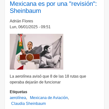
Mexicana es por una "revisión":
el
Sheinbaum
PAN
pedirá
Adrián Flores
a
Lun, 06/01/2025 - 09:51
Sheinbaum
un
informe
sobre
la
situación
financiera
de
Mexicana
La aerolínea avisó que 8 de las 18 rutas que
operaba dejarán de funcionar
Etiquetas
aerolínea
Mexicana de Aviación
Claudia Sheinbaum