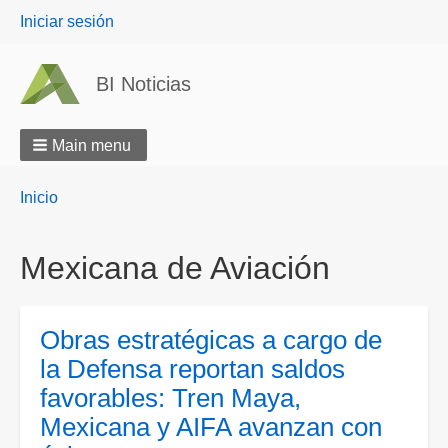
User
Iniciar sesión
menu
BI Noticias
Main menu
Breadcrumbs
You
Inicio
are
here:
Mexicana de Aviación
Obras estratégicas a cargo de
la Defensa reportan saldos
favorables: Tren Maya,
Mexicana y AIFA avanzan con