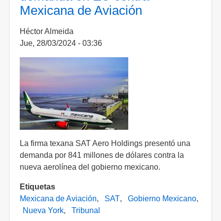
Mexicana de Aviación
turismo
a
Héctor Almeida
cargo
Jue, 28/03/2024 - 03:36
de
la
Sedena
reconoce
retos
administrativos
La firma texana SAT Aero Holdings presentó una
demanda por 841 millones de dólares contra la
nueva aerolínea del gobierno mexicano.
Etiquetas
Mexicana de Aviación
SAT
Gobierno Mexicano
Nueva York
Tribunal