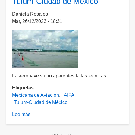
Tulum-Ciudad de México
México-
Daniela Rosales
Uruapan
Mar, 26/12/2023 - 18:31
en
Michoacán
La aeronave sufrió aparentes fallas técnicas
Etiquetas
Mexicana de Aviación
AIFA
Tulum-Ciudad de México
Lee más
sobre
[VIDEO]
Problemas
Paginación