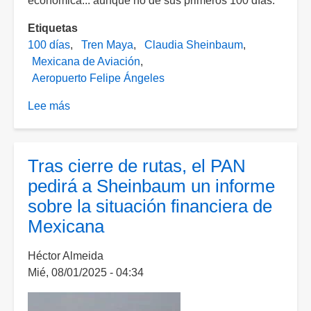
económica... aunque no de sus primeros 100 días.
Etiquetas
100 días
Tren Maya
Claudia Sheinbaum
Mexicana de Aviación
Aeropuerto Felipe Ángeles
Lee más
sobre
Sheinbaum
presume
el
Tras cierre de rutas, el PAN
Tren
pedirá a Sheinbaum un informe
Maya
sobre la situación financiera de
y
Mexicana
defiende
a
Héctor Almeida
Mexicana
Mié, 08/01/2025 - 04:34
de
Aviación