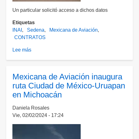
Un particular solicitó acceso a dichos datos
Etiquetas
INAI
Sedena
Mexicana de Aviación
CONTRATOS
Lee más
sobre
INAI
ordena
a
Mexicana de Aviación inaugura
Sedena
ruta Ciudad de México-Uruapan
transparentar
en Michoacán
contratos
y
Daniela Rosales
permisos
Vie, 02/02/2024 - 17:24
para
operación
de