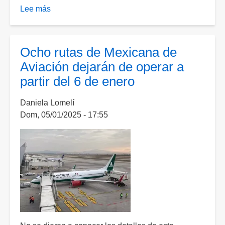
Lee más
sobre
Reducción
de
rutas
Ocho rutas de Mexicana de
de
Aviación dejarán de operar a
Aviación
partir del 6 de enero
Mexicana
es
Daniela Lomelí
por
Dom, 05/01/2025 - 17:55
una
"revisión":
Sheinbaum