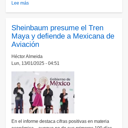
Lee más
sobre
Obras
estratégicas
a
Sheinbaum presume el Tren
cargo
Maya y defiende a Mexicana de
de
Aviación
la
Defensa
Héctor Almeida
reportan
Lun, 13/01/2025 - 04:51
saldos
favorables:
Tren
Maya,
Mexicana
y
AIFA
avanzan
con
En el informe destaca cifras positivas en materia
éxito