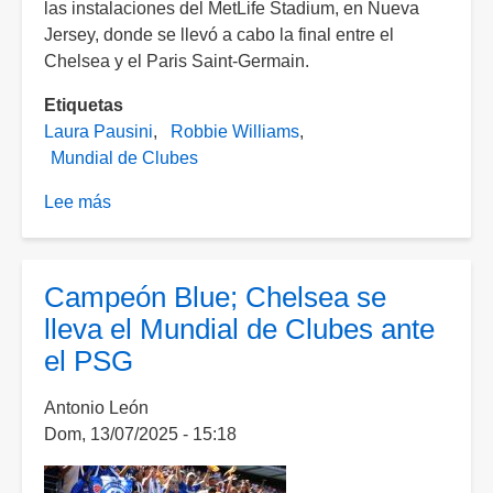
las instalaciones del MetLife Stadium, en Nueva
Jersey, donde se llevó a cabo la final entre el
Chelsea y el Paris Saint-Germain.
Etiquetas
Laura Pausini
Robbie Williams
Mundial de Clubes
Lee más
sobre
La
espectacular
aparición
Campeón Blue; Chelsea se
de
lleva el Mundial de Clubes ante
Laura
el PSG
Pausini
y
Antonio León
Robbie
Dom, 13/07/2025 - 15:18
Williams
en
la