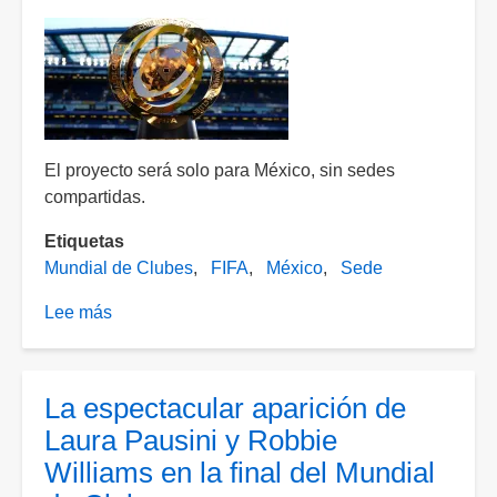
El proyecto será solo para México, sin sedes
compartidas.
Etiquetas
Mundial de Clubes
FIFA
México
Sede
Lee más
sobre
México
quiere
albergar
La espectacular aparición de
el
Laura Pausini y Robbie
Mundial
Williams en la final del Mundial
de