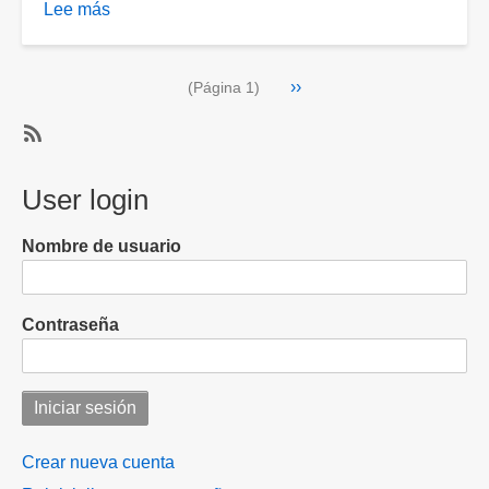
Lee más
sobre
Se
acabó;
Paginación
Siguiente
››
Rayados
(Página 1)
página
de
Monterrey
SubscribeSuscribirse
es
a
User login
eliminado
Mundial
del
de
Mundial
Nombre de usuario
Clubes
de
Clubes
Contraseña
Crear nueva cuenta