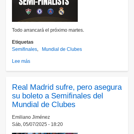
Mundial
de
Clubes
Todo arrancará el próximo martes.
Etiquetas
Semifinales
Mundial de Clubes
Lee más
sobre
Listas
las
Semifinales
Real Madrid sufre, pero asegura
del
su boleto a Semifinales del
Mundial
Mundial de Clubes
de
Clubes
Emiliano Jiménez
2025
Sáb, 05/07/2025 - 18:20