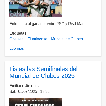
Enfrentará al ganador entre PSG y Real Madrid.
Etiquetas
Chelsea
Fluminense
Mundial de Clubes
Lee más
sobre
Chelsea
elimina
a
Listas las Semifinales del
Fluminense
Mundial de Clubes 2025
y
avanza
Emiliano Jiménez
a
Sáb, 05/07/2025 - 18:31
la
Final
del