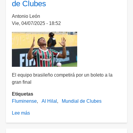
de Clubes
su
boleto
Antonio León
a
Vie, 04/07/2025 - 18:52
Semifinales
del
Mundial
de
Clubes
El equipo brasileño competirá por un boleto a la
gran final
Etiquetas
Fluminense
Al Hilal
Mundial de Clubes
Lee más
sobre
¡A
semifinales!