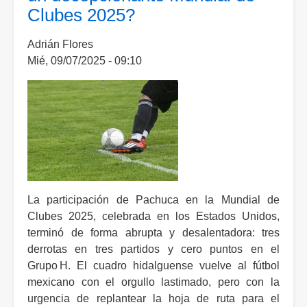
Clubes 2025?
y
avanzan
Adrián Flores
a
Mié, 09/07/2025 - 09:10
la
Final
del
Mundial
de
Clubes
La participación de Pachuca en la Mundial de
Clubes 2025, celebrada en los Estados Unidos,
terminó de forma abrupta y desalentadora: tres
derrotas en tres partidos y cero puntos en el
Grupo H. El cuadro hidalguense vuelve al fútbol
mexicano con el orgullo lastimado, pero con la
urgencia de replantear la hoja de ruta para el