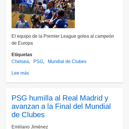
final
del
Mundial
de
Clubes
El equipo de la Premier League golea al campeón
de Europa
Etiquetas
Chelsea
PSG
Mundial de Clubes
Lee más
sobre
Campeón
Blue;
Chelsea
PSG humilla al Real Madrid y
se
avanzan a la Final del Mundial
lleva
de Clubes
el
Mundial
Emiliano Jiménez
de