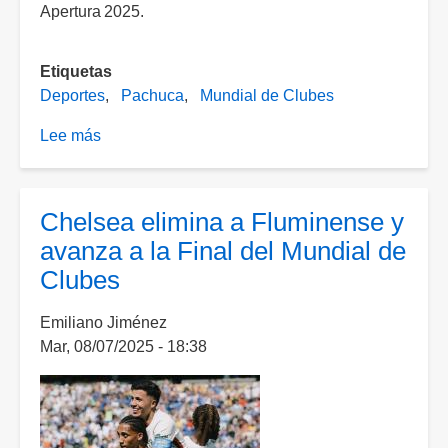
Apertura 2025.
Etiquetas
Deportes
Pachuca
Mundial de Clubes
Lee más
sobre
¿Qué
sigue
para
Chelsea elimina a Fluminense y
Pachuca
avanza a la Final del Mundial de
tras
Clubes
un
decepcionante
Emiliano Jiménez
Mundial
Mar, 08/07/2025 - 18:38
de
Clubes
2025?