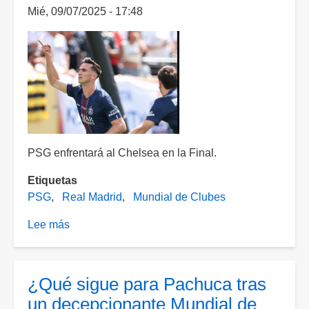
Mié, 09/07/2025 - 17:48
Clubes
ante
el
PSG
PSG enfrentará al Chelsea en la Final.
Etiquetas
PSG
Real Madrid
Mundial de Clubes
Lee más
sobre
PSG
humilla
al
¿Qué sigue para Pachuca tras
Real
un decepcionante Mundial de
Madrid