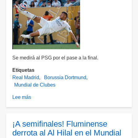
Se medirá al PSG por el pase a la final.
Etiquetas
Real Madrid
Borussia Dortmund
Mundial de Clubes
Lee más
sobre
Real
Madrid
sufre,
¡A semifinales! Fluminense
pero
derrota al Al Hilal en el Mundial
asegura