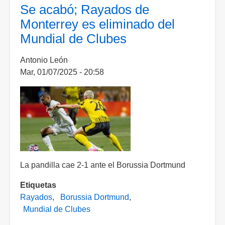
Fluminense
Se acabó; Rayados de
derrota
Monterrey es eliminado del
al
Mundial de Clubes
Al
Hilal
Antonio León
en
Mar, 01/07/2025 - 20:58
el
Mundial
de
Clubes
La pandilla cae 2-1 ante el Borussia Dortmund
Etiquetas
Rayados
Borussia Dortmund
Mundial de Clubes