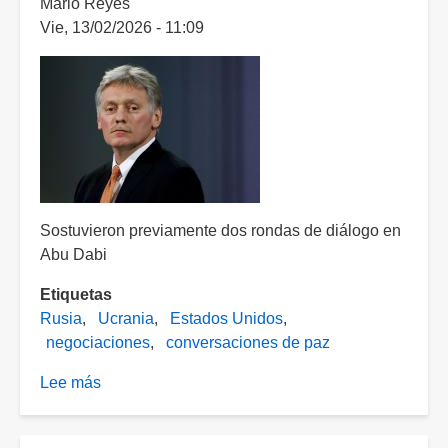
Mario Reyes
de
Vie, 13/02/2026 - 11:09
negociaciones
para
buscar
un
acuerdo
de
paz
Sostuvieron previamente dos rondas de diálogo en
Abu Dabi
Etiquetas
Rusia
Ucrania
Estados Unidos
negociaciones
conversaciones de paz
Lee más
sobre
Rusia,
Ucrania