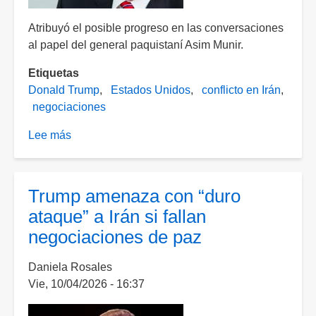
Atribuyó el posible progreso en las conversaciones
al papel del general paquistaní Asim Munir.
Etiquetas
Donald Trump
Estados Unidos
conflicto en Irán
negociaciones
Lee más
sobre
Negociaciones
con
Irán
Trump amenaza con “duro
podrían
ataque” a Irán si fallan
retomarse
negociaciones de paz
en
dos
Daniela Rosales
días:
Vie, 10/04/2026 - 16:37
Trump