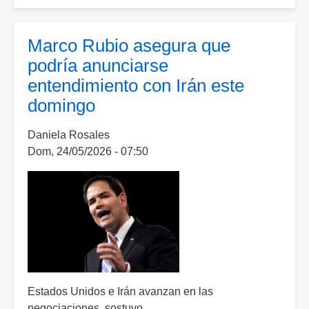
Negocia
EE.
UU.
Marco Rubio asegura que
probable
podría anunciarse
acuerdo
entendimiento con Irán este
con
domingo
Rafael
Caro
Daniela Rosales
Quintero
Dom, 24/05/2026 - 07:50
por
cargos
de
narcotráfico
y
asesinato
de
‘Kiki’
Camarena
Estados Unidos e Irán avanzan en las
negociaciones, sostuvo.