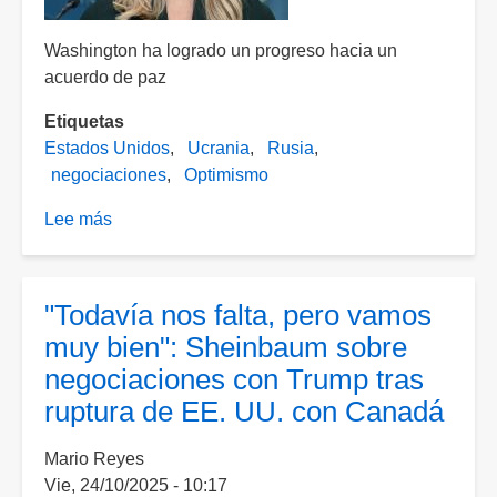
Washington ha logrado un progreso hacia un
acuerdo de paz
Etiquetas
Estados Unidos
Ucrania
Rusia
negociaciones
Optimismo
Lee más
sobre
EE.
UU.
ve
"Todavía nos falta, pero vamos
“optimismo”
muy bien": Sheinbaum sobre
en
negociaciones con Trump tras
negociaciones
ruptura de EE. UU. con Canadá
para
terminar
Mario Reyes
guerra
Vie, 24/10/2025 - 10:17
en