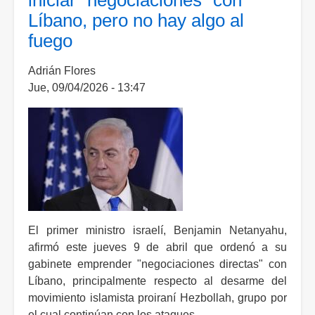
iniciar "negociaciones" con
ataque”
Líbano, pero no hay algo al
a
fuego
Irán
si
Adrián Flores
fallan
Jue, 09/04/2026 - 13:47
negociaciones
de
paz
El primer ministro israelí, Benjamin Netanyahu,
afirmó este jueves 9 de abril que ordenó a su
gabinete emprender "negociaciones directas" con
Líbano, principalmente respecto al desarme del
movimiento islamista proiraní Hezbollah, grupo por
el cual continúan con los ataques.