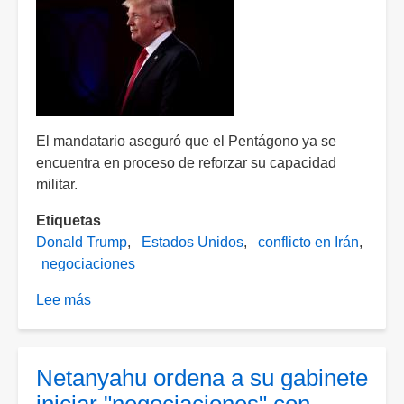
El mandatario aseguró que el Pentágono ya se
encuentra en proceso de reforzar su capacidad
militar.
Etiquetas
Donald Trump
Estados Unidos
conflicto en Irán
negociaciones
Lee más
sobre
Trump
amenaza
con
Netanyahu ordena a su gabinete
“duro