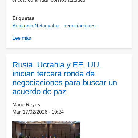
Etiquetas
Benjamin Netanyahu
negociaciones
Lee más
sobre
Netanyahu
ordena
a
Rusia, Ucrania y EE. UU.
su
inician tercera ronda de
gabinete
negociaciones para buscar un
iniciar
acuerdo de paz
"negociaciones"
con
Mario Reyes
Líbano,
Mar, 17/02/2026 - 10:24
pero
no
hay
algo