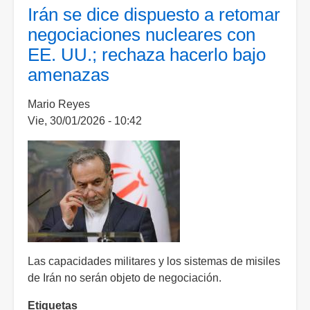
y
Irán se dice dispuesto a retomar
Estados
negociaciones nucleares con
Unidos
EE. UU.; rechaza hacerlo bajo
sostendrán
amenazas
nueva
ronda
Mario Reyes
de
Vie, 30/01/2026 - 10:42
negociaciones
la
próxima
semana
Las capacidades militares y los sistemas de misiles
de Irán no serán objeto de negociación.
Etiquetas