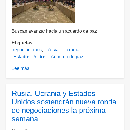
al
fuego
Buscan avanzar hacia un acuerdo de paz
Etiquetas
negociaciones
Rusia
Ucrania
Estados Unidos
Acuerdo de paz
Lee más
sobre
Rusia,
Ucrania
y
Rusia, Ucrania y Estados
EE.
Unidos sostendrán nueva ronda
UU.
de negociaciones la próxima
inician
semana
tercera
ronda