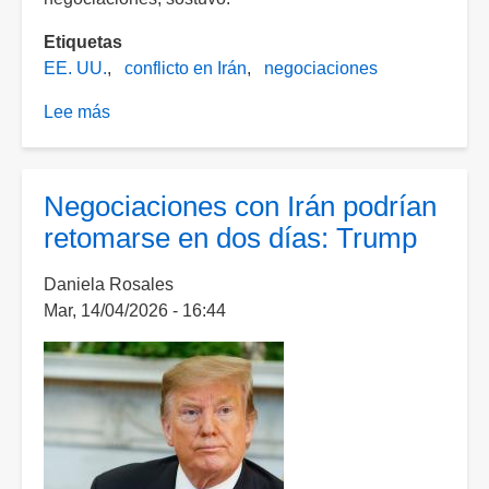
Etiquetas
EE. UU.
conflicto en Irán
negociaciones
Lee más
sobre
Marco
Rubio
asegura
Negociaciones con Irán podrían
que
retomarse en dos días: Trump
podría
anunciarse
Daniela Rosales
entendimiento
Mar, 14/04/2026 - 16:44
con
Irán
este
domingo