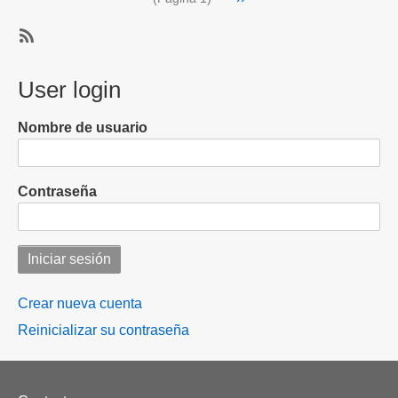
página
pero
vamos
SubscribeSuscribirse
muy
a
User login
bien":
negociaciones
Sheinbaum
sobre
Nombre de usuario
negociaciones
con
Trump
Contraseña
tras
ruptura
de
EE.
UU.
Crear nueva cuenta
con
Reinicializar su contraseña
Canadá
Footer