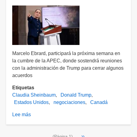
Ucrania
Marcelo Ebrard, participará la próxima semana en
la cumbre de la APEC, donde sostendrá reuniones
con la administración de Trump para cerrar algunos
acuerdos
Etiquetas
Claudia Sheinbaum
Donald Trump
Estados Unidos
negociaciones
Canadá
Lee más
sobre
"Todavía
nos
Paginación
Siguiente
››
falta,
(Página 1)