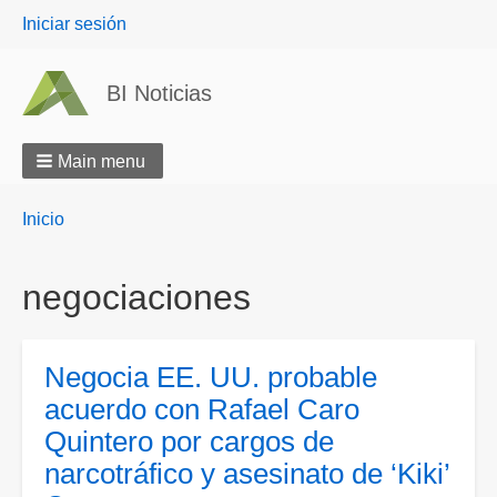
User
Iniciar sesión
menu
BI Noticias
Main menu
Breadcrumbs
You
Inicio
are
here:
negociaciones
Negocia EE. UU. probable
acuerdo con Rafael Caro
Quintero por cargos de
narcotráfico y asesinato de ‘Kiki’