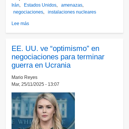
Irán
Estados Unidos
amenazas
negociaciones
instalaciones nucleares
Lee más
sobre
Irán
se
dice
EE. UU. ve “optimismo” en
dispuesto
negociaciones para terminar
a
guerra en Ucrania
retomar
negociaciones
Mario Reyes
nucleares
Mar, 25/11/2025 - 13:07
con
EE.
UU.;
rechaza
hacerlo
bajo
amenazas