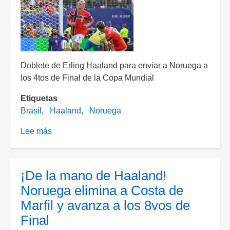
el
partido
de
Inglaterra
vs.
Doblete de Erling Haaland para enviar a Noruega a
Noruega
los 4tos de Final de la Copa Mundial
Etiquetas
Brasil
Haaland
Noruega
Lee más
sobre
¡Doblete
de
Haaland!
¡De la mano de Haaland!
Noruega
Noruega elimina a Costa de
da
Marfil y avanza a los 8vos de
la
Final
sorpresa
y