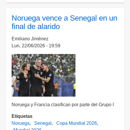
de
Dembélé;
Noruega vence a Senegal en un
Francia
final de alarido
supera
a
Emiliano Jiménez
Noruega
Lun, 22/06/2026 - 19:59
y
avanza
primero
del
Grupo
I
Noruega y Francia clasifican por parte del Grupo I
Etiquetas
Noruega
Senegal
Copa Mundial 2026