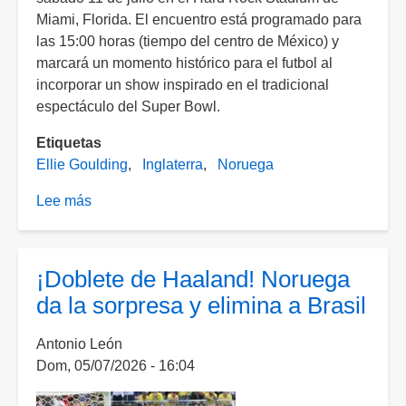
Miami, Florida. El encuentro está programado para
las 15:00 horas (tiempo del centro de México) y
marcará un momento histórico para el futbol al
incorporar un show inspirado en el tradicional
espectáculo del Super Bowl.
Etiquetas
Ellie Goulding
Inglaterra
Noruega
Lee más
sobre
Ellie
Goulding
encabezará
¡Doblete de Haaland! Noruega
el
da la sorpresa y elimina a Brasil
espectáculo
de
Antonio León
medio
Dom, 05/07/2026 - 16:04
tiempo
durante