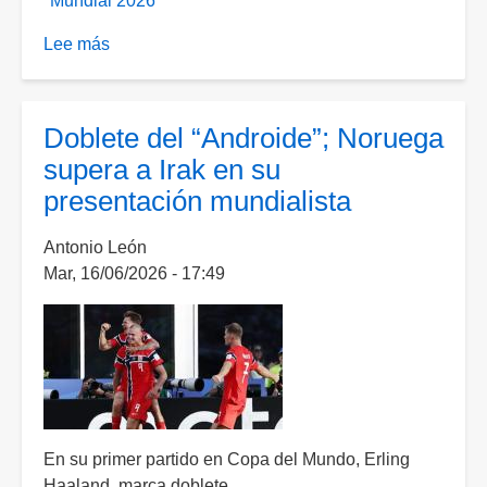
Mundial 2026
Lee más
sobre
Noruega
vence
a
Doblete del “Androide”; Noruega
Senegal
supera a Irak en su
en
presentación mundialista
un
final
Antonio León
de
Mar, 16/06/2026 - 17:49
alarido
En su primer partido en Copa del Mundo, Erling
Haaland, marca doblete