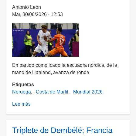
Antonio León
elimina
Mar, 30/06/2026 - 12:53
a
Brasil
En partido complicado la escuadra nórdica, de la
mano de Haaland, avanza de ronda
Etiquetas
Noruega
Costa de Marfil
Mundial 2026
Lee más
sobre
¡De
la
mano
Triplete de Dembélé; Francia
de