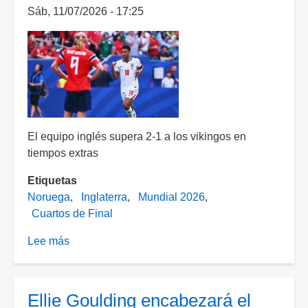
Sáb, 11/07/2026 - 17:25
El equipo inglés supera 2-1 a los vikingos en
tiempos extras
Etiquetas
Noruega
Inglaterra
Mundial 2026
Cuartos de Final
Lee más
sobre
¡Los
3
Leones
Ellie Goulding encabezará el
a