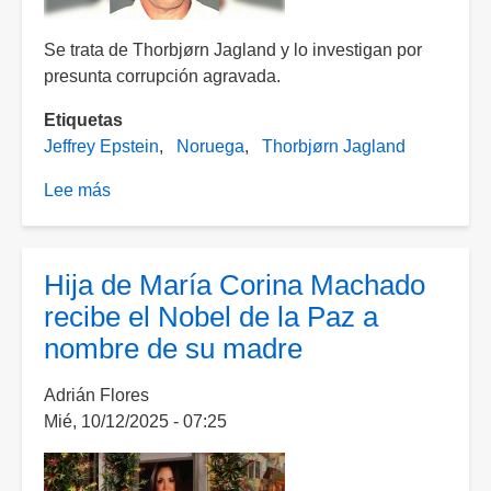
Se trata de Thorbjørn Jagland y lo investigan por
presunta corrupción agravada.
Etiquetas
Jeffrey Epstein
Noruega
Thorbjørn Jagland
Lee más
sobre
El
caso
Epstein
Hija de María Corina Machado
también
recibe el Nobel de la Paz a
apunta
nombre de su madre
a
un
Adrián Flores
exprimer
Mié, 10/12/2025 - 07:25
ministro
en
Noruega