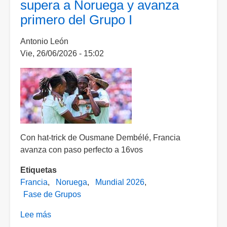
supera a Noruega y avanza
Haaland!
primero del Grupo I
Noruega
elimina
Antonio León
a
Vie, 26/06/2026 - 15:02
Costa
de
Marfil
y
avanza
a
los
Con hat-trick de Ousmane Dembélé, Francia
8vos
avanza con paso perfecto a 16vos
de
Final
Etiquetas
Francia
Noruega
Mundial 2026
Fase de Grupos
Lee más
sobre
Triplete