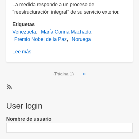
La medida responde a un proceso de
"reestructuración integral" de su servicio exterior.
Etiquetas
Venezuela
María Corina Machado
Premio Nobel de la Paz
Noruega
Lee más
sobre
Tras
Nobel
Paginación
Siguiente
››
a
(Página 1)
página
María
Corina
SubscribeSuscribirse
Machado,
a
User login
Venezuela
Noruega
cierra
su
Nombre de usuario
embajada
en