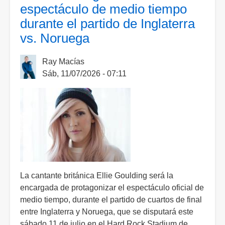
espectáculo de medio tiempo
Semifinales!
durante el partido de Inglaterra
Inglaterra
vs. Noruega
supera
a
Noruega
Ray Macías
en
Sáb, 11/07/2026 - 07:11
los
4tos
de
Final
La cantante británica Ellie Goulding será la
encargada de protagonizar el espectáculo oficial de
medio tiempo, durante el partido de cuartos de final
entre Inglaterra y Noruega, que se disputará este
sábado 11 de julio en el Hard Rock Stadium de