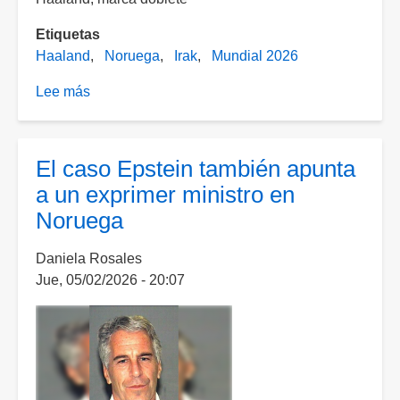
Etiquetas
Haaland
Noruega
Irak
Mundial 2026
Lee más
sobre
Doblete
del
“Androide”;
El caso Epstein también apunta
Noruega
a un exprimer ministro en
supera
Noruega
a
Irak
Daniela Rosales
en
Jue, 05/02/2026 - 20:07
su
presentación
mundialista