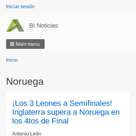
User
Iniciar sesión
menu
BI Noticias
Main menu
Breadcrumbs
You
Inicio
are
here:
Noruega
¡Los 3 Leones a Semifinales!
Inglaterra supera a Noruega en
los 4tos de Final
Antonio León