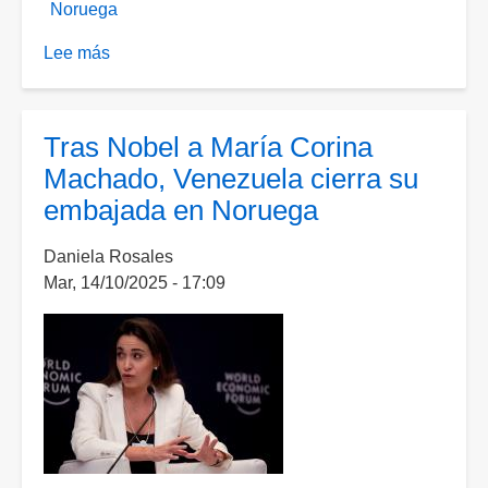
Noruega
Lee más
sobre
Hija
de
María
Tras Nobel a María Corina
Corina
Machado, Venezuela cierra su
Machado
embajada en Noruega
recibe
el
Daniela Rosales
Nobel
Mar, 14/10/2025 - 17:09
de
la
Paz
a
nombre
de
su
madre