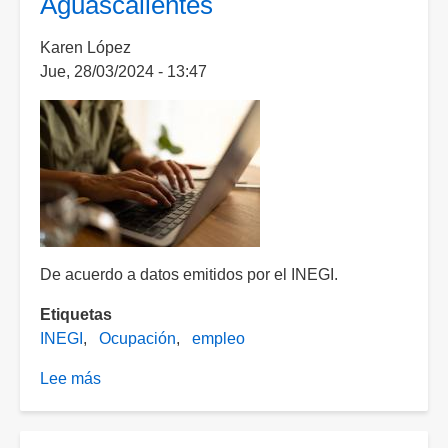
Aguascalientes
en
Aguascalientes
Karen López
es
Jue, 28/03/2024 - 13:47
realizado
por
mujeres
De acuerdo a datos emitidos por el INEGI.
Etiquetas
INEGI
Ocupación
empleo
Lee más
sobre
Crece
a