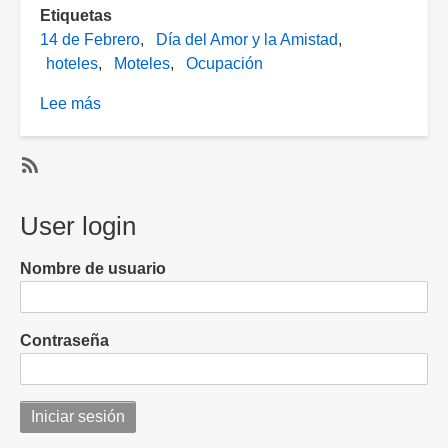
Etiquetas
14 de Febrero
Día del Amor y la Amistad
hoteles
Moteles
Ocupación
Lee más
sobre
Hoteles
y
moteles
SubscribeSuscribirse
esperan
a
User login
cupo
Ocupación
lleno
Nombre de usuario
este
14
de
Contraseña
febrero