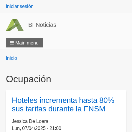
User
Iniciar sesión
menu
BI Noticias
Main menu
Breadcrumbs
You
Inicio
are
here:
Ocupación
Hoteles incrementa hasta 80%
sus tarifas durante la FNSM
Jessica De Loera
Lun, 07/04/2025 - 21:00