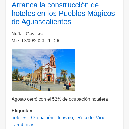
97%
Arranca la construcción de
la
hoteles en los Pueblos Mágicos
tasa
de Aguascalientes
de
ocupación
Neftalí Casillas
laboral
Mié, 13/09/2023 - 11:26
en
Aguascalientes
Agosto cerró con el 52% de ocupación hotelera
Etiquetas
hoteles
Ocupación
turismo
Ruta del Vino
vendimias