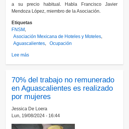
a su precio habitual. Habla Francisco Javier
Mendoza López, miembro de la Asociación.
Etiquetas
FNSM
Asociación Mexicana de Hoteles y Moteles
Aguascalientes
Ocupación
Lee más
sobre
Hoteles
incrementa
hasta
70% del trabajo no remunerado
80%
en Aguascalientes es realizado
sus
por mujeres
tarifas
durante
Jessica De Loera
la
Lun, 19/08/2024 - 16:44
FNSM