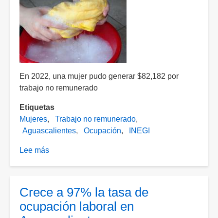
En 2022, una mujer pudo generar $82,182 por
trabajo no remunerado
Etiquetas
Mujeres
Trabajo no remunerado
Aguascalientes
Ocupación
INEGI
Lee más
sobre
70%
del
trabajo
Crece a 97% la tasa de
no
ocupación laboral en
remunerado