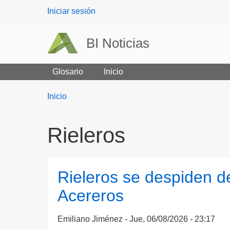
User
Iniciar sesión
menu
BI Noticias
Glosario
Inicio
Breadcrumbs
You
Inicio
are
here:
Rieleros
Rieleros se despiden d
Acereros
Emiliano Jiménez
Jue, 06/08/2026 - 23:17