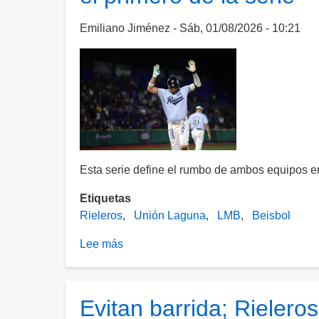
a
Playoffs
Emiliano Jiménez
Sáb, 01/08/2026 - 10:21
tras
caer
en
el
primero
ante
Acereros
Esta serie define el rumbo de ambos equipos en
Etiquetas
Rieleros
Unión Laguna
LMB
Beisbol
Lee más
sobre
¡Sueñan
con
Playoffs!
Evitan barrida; Rielero
Rieleros