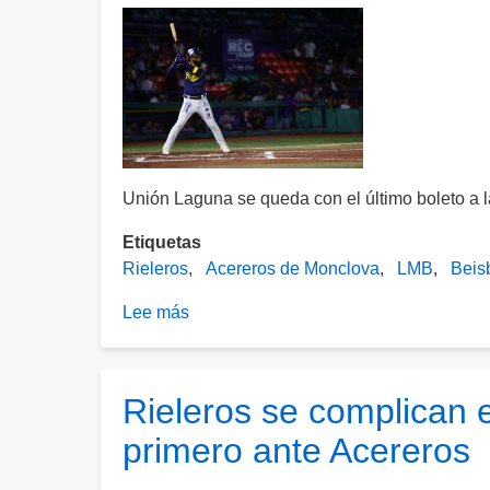
Unión Laguna se queda con el último boleto a 
Etiquetas
Rieleros
Acereros de Monclova
LMB
Beis
Lee más
sobre
Rieleros
se
despiden
Rieleros se complican e
de
primero ante Acereros
la
temporada