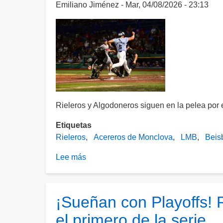
con
Emiliano Jiménez
Mar, 04/08/2026 - 23:13
derrota
ante
Acereros
Rieleros y Algodoneros siguen en la pelea por 
Etiquetas
Rieleros
Acereros de Monclova
LMB
Beis
Lee más
sobre
Rieleros
se
complican
¡Sueñan con Playoffs! 
el
el primero de la serie
pase