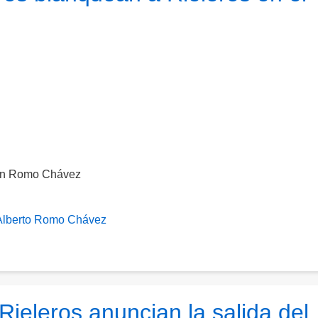
ndén Romo Chávez
Alberto Romo Chávez
ieleros anuncian la salida del