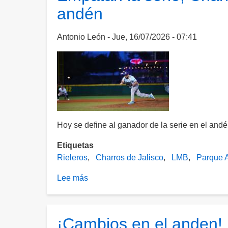
andén
Rieleros
supera
a
Antonio León
Jue, 16/07/2026 - 07:41
Charros
en
el
andén
Romo
Chávez
Hoy se define al ganador de la serie en el a
Etiquetas
Rieleros
Charros de Jalisco
LMB
Parque 
Lee más
sobre
Empatan
la
serie;
¡Cambios en el anden! R
Charros