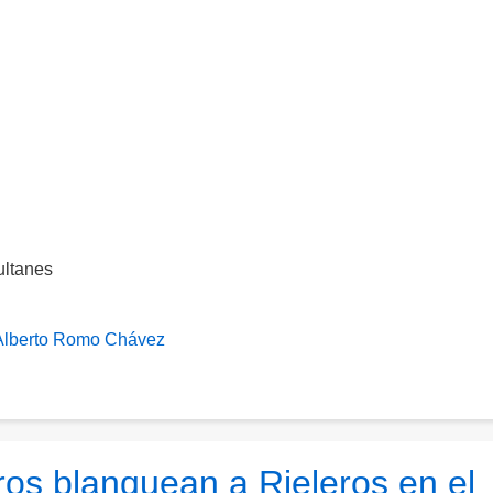
ultanes
Alberto Romo Chávez
ros blanquean a Rieleros en el