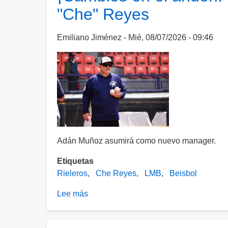
"Che" Reyes
blanquean
a
Rieleros
Emiliano Jiménez
Mié, 08/07/2026 - 09:46
en
el
andén
Adán Muñoz asumirá como nuevo manager.
Etiquetas
Rieleros
Che Reyes
LMB
Beisbol
Lee más
sobre
¡Cambios
en