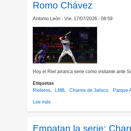
Romo Chávez
en
extra
innings
Antonio León
Vie, 17/07/2026 - 08:59
a
Caliente
en
tercer
juego
Hoy el Riel arranca serie como visitante ante S
Etiquetas
Rieleros
LMB
Charros de Jalisco
Parque 
Lee más
sobre
Se
llevan
la
Empatan la serie; Char
serie;