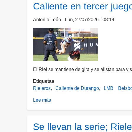
Caliente en tercer jueg
vence
a
Algodoneros
Antonio León
Lun, 27/07/2026 - 08:14
en
el
primero
de
la
serie
El Riel se mantiene de gira y se alistan para vi
Etiquetas
Rieleros
Caliente de Durango
LMB
Beisbo
Lee más
sobre
Evitan
barrida;
Rieleros
Se llevan la serie; Rie
superan