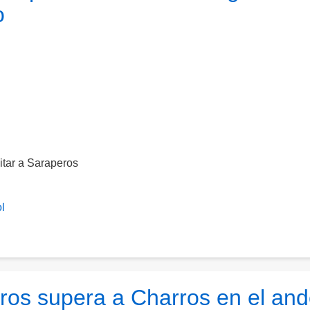
o
sitar a Saraperos
l
leros supera a Charros en el an