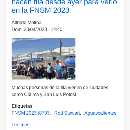
hacen fila desde ayer para verlo
memorable
en la FNSM 2023
concierto
en
Alfredo Molina
Aguascalientes
Dom, 23/04/2023 - 14:40
Muchas personas de la fila vienen de ciudades
como Colima y San Luis Potosí
Etiquetas
FNSM 2023 (8793
Rod Stewart
Aguascalientes
Lee más
sobre