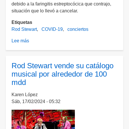
debido a la faringitis estreptocócica que contrajo,
situación que lo llevó a cancelar.
Etiquetas
Rod Stewart
COVID-19
conciertos
Lee más
sobre
Rod
Stewart
cancela
Rod Stewart vende su catálogo
conciertos
musical por alrededor de 100
tras
mdd
enfermar
de
Karen López
Covid-
Sáb, 17/02/2024 - 05:32
19
y
faringitis