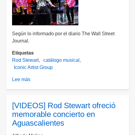
Según lo informado por el diario The Wall Street
Journal.
Etiquetas
Rod Stewart
catálogo musical
Iconic Artist Group
Lee más
sobre
Rod
Stewart
vende
[VIDEOS] Rod Stewart ofreció
su
memorable concierto en
catálogo
Aguascalientes
musical
por