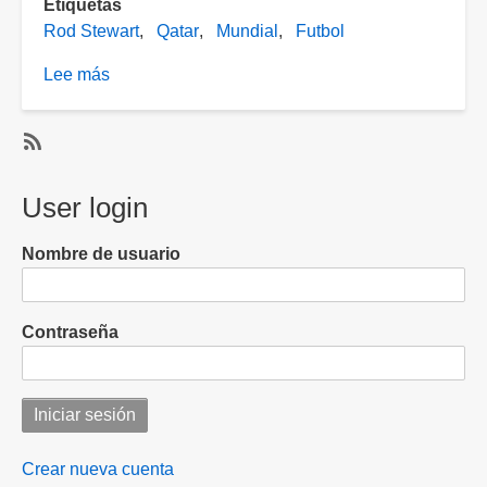
Etiquetas
Rod Stewart
Qatar
Mundial
Futbol
Lee más
sobre
Rod
Stewart
no
SubscribeSuscribirse
quiso
a
User login
cantar
Rod
en
Stewart
Nombre de usuario
el
Mundial
de
Contraseña
Qatar
por
esta
razón
Crear nueva cuenta