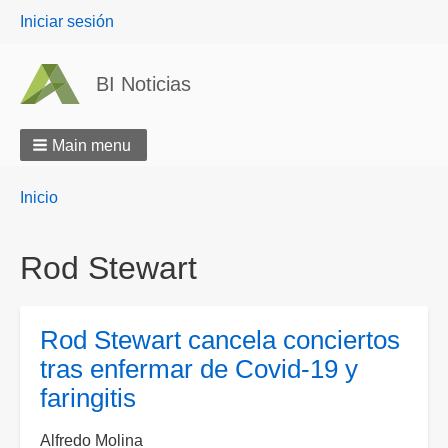
User
Iniciar sesión
menu
BI Noticias
Main menu
Breadcrumbs
You
Inicio
are
here:
Rod Stewart
Rod Stewart cancela conciertos
tras enfermar de Covid-19 y
faringitis
Alfredo Molina