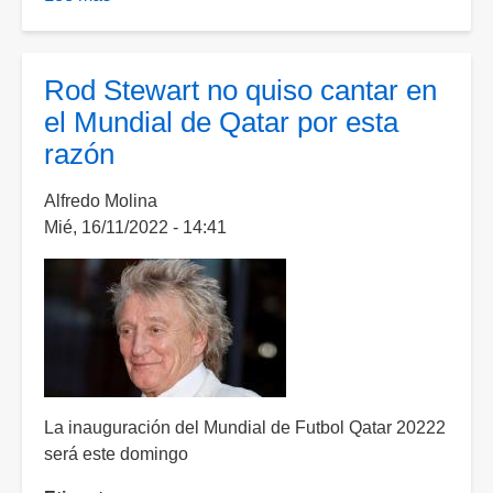
Rod
Stewart
regresa
Rod Stewart no quiso cantar en
a
el Mundial de Qatar por esta
México
razón
Alfredo Molina
Mié, 16/11/2022 - 14:41
La inauguración del Mundial de Futbol Qatar 20222
será este domingo