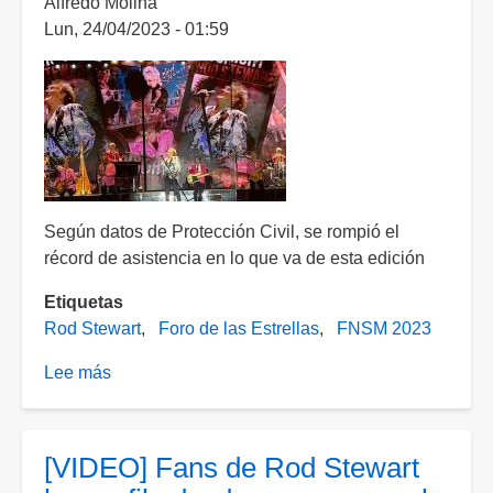
Alfredo Molina
alrededor
Lun, 24/04/2023 - 01:59
de
100
mdd
Según datos de Protección Civil, se rompió el
récord de asistencia en lo que va de esta edición
Etiquetas
Rod Stewart
Foro de las Estrellas
FNSM 2023
Lee más
sobre
[VIDEOS]
Rod
Stewart
[VIDEO] Fans de Rod Stewart
ofreció