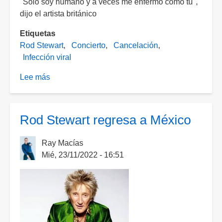
"Solo soy humano y a veces me enfermo como tú",
dijo el artista británico
Etiquetas
Rod Stewart
Concierto
Cancelación
Infección viral
Lee más
sobre
Rod
Stewart
tuvo
Rod Stewart regresa a México
que
cancelar
Ray Macías
uno
Mié, 23/11/2022 - 16:51
de
sus
conciertos
debido
a
enfermedad