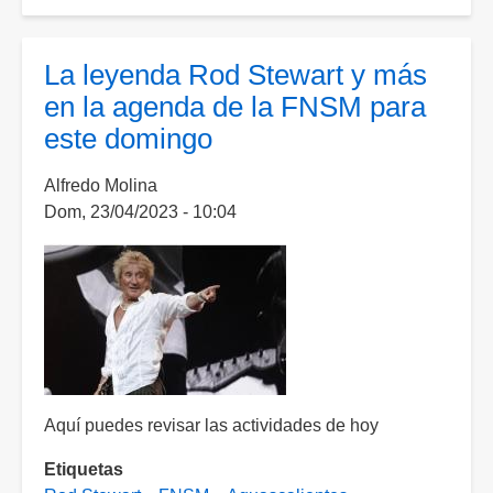
[VIDEO]
Fans
de
La leyenda Rod Stewart y más
Rod
en la agenda de la FNSM para
Stewart
este domingo
hacen
fila
Alfredo Molina
desde
Dom, 23/04/2023 - 10:04
ayer
para
verlo
en
la
FNSM
2023
Aquí puedes revisar las actividades de hoy
Etiquetas