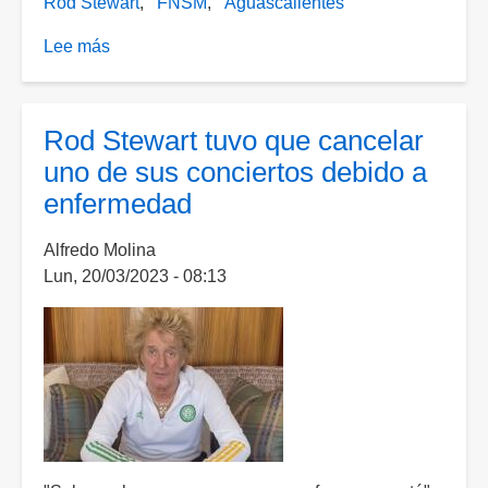
Rod Stewart
FNSM
Aguascalientes
Lee más
sobre
La
leyenda
Rod
Rod Stewart tuvo que cancelar
Stewart
uno de sus conciertos debido a
y
enfermedad
más
en
Alfredo Molina
la
Lun, 20/03/2023 - 08:13
agenda
de
la
FNSM
para
este
domingo