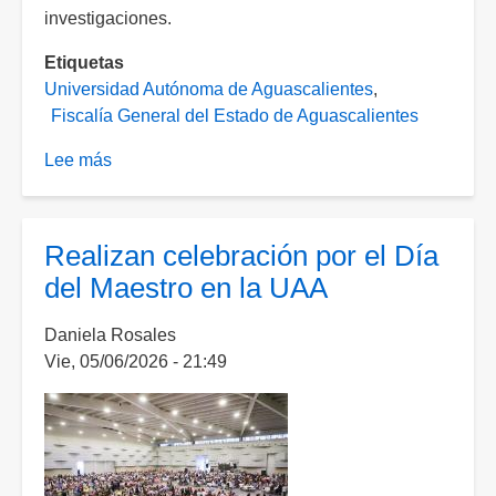
investigaciones.
Etiquetas
Universidad Autónoma de Aguascalientes
Fiscalía General del Estado de Aguascalientes
Lee más
sobre
Se
suman
más
Realizan celebración por el Día
declaraciones
del Maestro en la UAA
ante
Fiscalía
Daniela Rosales
por
Vie, 05/06/2026 - 21:49
caso
Estafa
Ponzi;
ex
funcionario