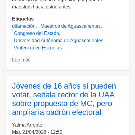
maestros hacia estudiantes.
Etiquetas
difamación
Maestros de Aguascalientes
Congreso del Estado
Universidad Autónoma de Aguascalientes
Violencia en Escuelas
Lee más
sobre
UAA
no
desestimará
Jóvenes de 16 años sí pueden
denuncias
votar, señala rector de la UAA
contra
sobre propuesta de MC, pero
docentes,
ampliaría padrón electoral
asegura
rector
Yalma Arronte
sobre
Mar, 21/04/2026 - 12:50
propuesta