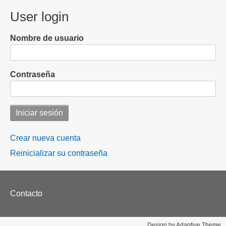
por
a
User login
Estafa
Universidad
Ponzi
Autónoma
podría
Nombre de usuario
de
regresar
Aguascalientes
a
laborar
Contraseña
tras
liberación
Crear nueva cuenta
Reinicializar su contraseña
Footer
Contacto
menu
Design by Adaptive Theme