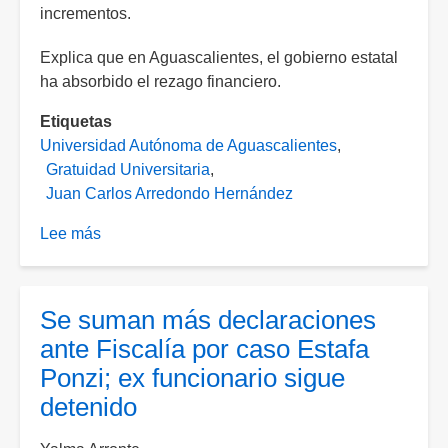
incrementos.
Explica que en Aguascalientes, el gobierno estatal
ha absorbido el rezago financiero.
Etiquetas
Universidad Autónoma de Aguascalientes
Gratuidad Universitaria
Juan Carlos Arredondo Hernández
Lee más
sobre
Complejo
garantizar
gratuidad
Se suman más declaraciones
en
ante Fiscalía por caso Estafa
educación
Ponzi; ex funcionario sigue
superior
detenido
ante
rezago