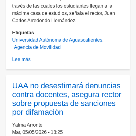
través de las cuales los estudiantes llegan a la
máxima casa de estudios, señala el rector, Juan
Carlos Arredondo Hernández.
Etiquetas
Universidad Autónoma de Aguascalientes
Agencia de Movilidad
Lee más
sobre
Frente
a
llegada
UAA no desestimará denuncias
de
contra docentes, asegura rector
nuevos
sobre propuesta de sanciones
camiones,
por difamación
pide
UAA
Yalma Arronte
contemplar
Mar, 05/05/2026 - 13:25
unidades