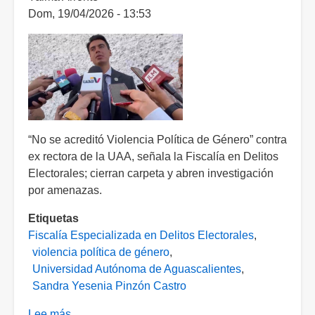
la
Dom, 19/04/2026 - 13:53
UAA
sobre
propuesta
de
MC,
pero
ampliaría
“No se acreditó Violencia Política de Género” contra
padrón
ex rectora de la UAA, señala la Fiscalía en Delitos
electoral
Electorales; cierran carpeta y abren investigación
por amenazas.
Etiquetas
Fiscalía Especializada en Delitos Electorales
violencia política de género
Universidad Autónoma de Aguascalientes
Sandra Yesenia Pinzón Castro
Lee más
sobre