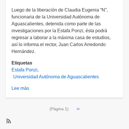
investigación
por
Luego de la liberación de Claudia Eugenia “N”,
amenazas
funcionaria de la Universidad Autónoma de
Aguascalientes, detenida como parte de las
investigaciones por la Estafa Ponzi, ésta podrá
regresar a laborar a la máxima casa de estudios,
así lo informa el rector, Juan Carlos Arredondo
Hernández.
Etiquetas
Estafa Ponzi
Universidad Autónoma de Aguascalientes
Lee más
sobre
Funcionaria
de
Paginación
Siguiente
››
la
(Página 1)
página
UAA
detenida
SubscribeSuscribirse