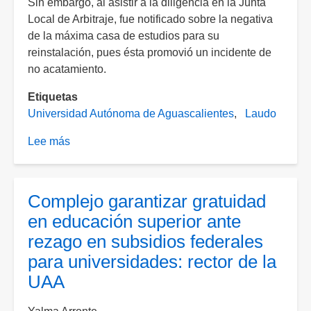
Sin embargo, al asistir a la diligencia en la Junta
Local de Arbitraje, fue notificado sobre la negativa
de la máxima casa de estudios para su
reinstalación, pues ésta promovió un incidente de
no acatamiento.
Etiquetas
Universidad Autónoma de Aguascalientes
Laudo
Lee más
sobre
Profesor
demanda
a
Complejo garantizar gratuidad
la
en educación superior ante
UAA
rezago en subsidios federales
por
para universidades: rector de la
despido
injustificado,
UAA
laudo
ordena