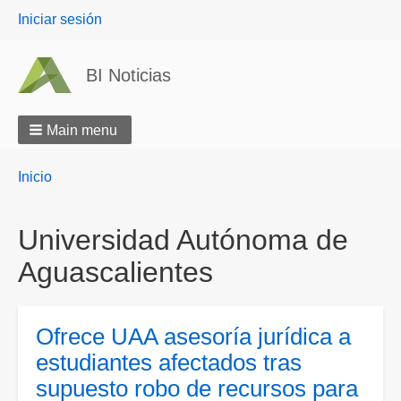
User
Iniciar sesión
menu
BI Noticias
Main menu
Breadcrumbs
You
Inicio
are
here:
Universidad Autónoma de
Aguascalientes
Ofrece UAA asesoría jurídica a
estudiantes afectados tras
supuesto robo de recursos para