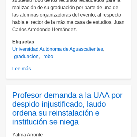
supuesto robo de los recursos recaudados para la
realización de su graduación por parte de una de
las alumnas organizadoras del evento, al respecto
habla el rector de la máxima casa de estudios, Juan
Carlos Arredondo Hernández.
Etiquetas
Universidad Autónoma de Aguascalientes
graduacion
robo
Lee más
sobre
Ofrece
UAA
asesoría
Profesor demanda a la UAA por
jurídica
despido injustificado, laudo
a
ordena su reinstalación e
estudiantes
institución se niega
afectados
tras
Yalma Arronte
supuesto