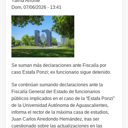
Yalma Arronte
en
Dom, 07/06/2026 - 13:41
subsidios
federales
para
universidades:
rector
de
la
UAA
Se suman más declaraciones ante Fiscalía por
caso Estafa Ponzi; ex funcionario sigue detenido.
Se continúan sumando declaraciones ante la
Fiscalía General del Estado de funcionarios
públicos implicados en el caso de la “Estafa Ponzi”
de la Universidad Autónoma de Aguascalientes,
informa el rector de la máxima casa de estudios,
Juan Carlos Arredondo Hernández, tras ser
cuestionado sobre las actualizaciones en las