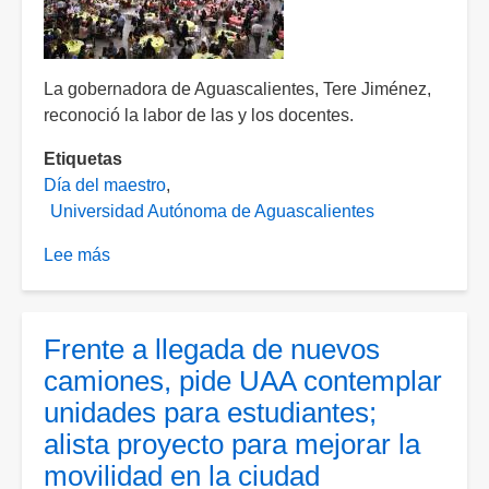
sigue
detenido
La gobernadora de Aguascalientes, Tere Jiménez,
reconoció la labor de las y los docentes.
Etiquetas
Día del maestro
Universidad Autónoma de Aguascalientes
Lee más
sobre
Realizan
celebración
por
Frente a llegada de nuevos
el
camiones, pide UAA contemplar
Día
unidades para estudiantes;
del
alista proyecto para mejorar la
Maestro
en
movilidad en la ciudad