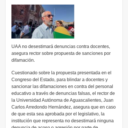
para
estudiantes;
alista
proyecto
para
mejorar
la
UAA no desestimará denuncias contra docentes,
movilidad
asegura rector sobre propuesta de sanciones por
en
difamación.
la
ciudad
Cuestionado sobre la propuesta presentada en el
Congreso del Estado, para blindar a docentes y
sancionar las difamaciones en contra del personal
educativo a través de denuncias falsas, el rector de
la Universidad Autónoma de Aguascalientes, Juan
Carlos Arredondo Hernández, asegura que en caso
de que esta sea aprobada por el legislativo, la
institución que representa no desestimará ninguna
denuncia de acoso o agresión por parte de