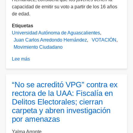
capacidad de emitir su voto a partir de los 16 años
de edad.
Etiquetas
Universidad Autónoma de Aguascalientes
Juan Carlos Arredondo Hernández
VOTACIÓN
Movimiento Ciudadano
Lee más
sobre
Jóvenes
de
16
“No se acreditó VPG” contra ex
años
rectora de la UAA: Fiscalía en
sí
Delitos Electorales; cierran
pueden
carpeta y abren investigación
votar,
señala
por amenazas
rector
de
Yalma Arronte