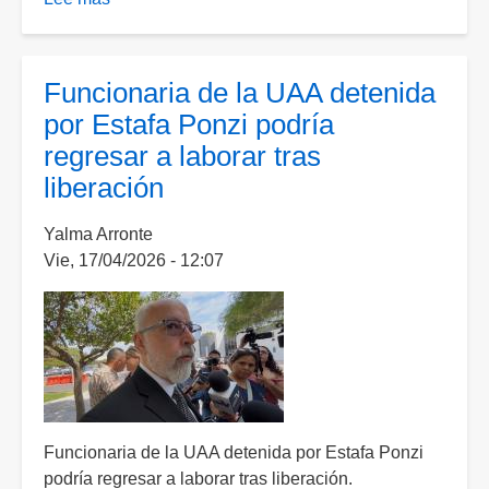
“No
se
acreditó
Funcionaria de la UAA detenida
VPG”
por Estafa Ponzi podría
contra
regresar a laborar tras
ex
liberación
rectora
de
Yalma Arronte
la
Vie, 17/04/2026 - 12:07
UAA:
Fiscalía
en
Delitos
Electorales;
cierran
carpeta
y
Funcionaria de la UAA detenida por Estafa Ponzi
abren
podría regresar a laborar tras liberación.