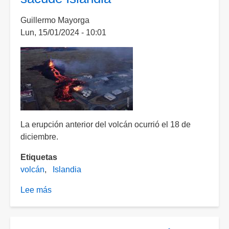
sigue
en
Guillermo Mayorga
amarillo
Lun, 15/01/2024 - 10:01
fase
dos;
siga
estas
recomendaciones
La erupción anterior del volcán ocurrió el 18 de
diciembre.
Etiquetas
volcán
Islandia
Lee más
sobre
Segunda
erupción
volcánica