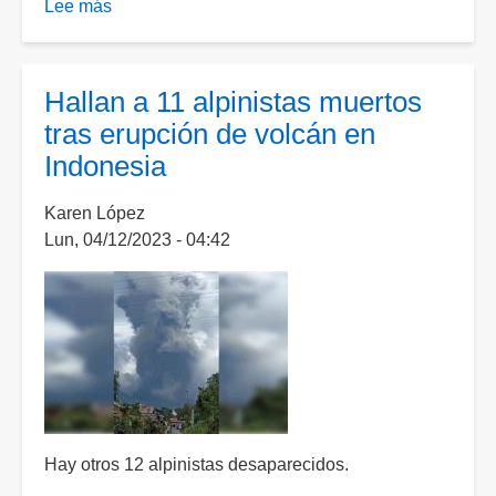
Lee más
sobre
Aumenta
el
número
Hallan a 11 alpinistas muertos
de
tras erupción de volcán en
muertos
Indonesia
por
erupción
Karen López
del
Lun, 04/12/2023 - 04:42
volcán
Marapi
Hay otros 12 alpinistas desaparecidos.