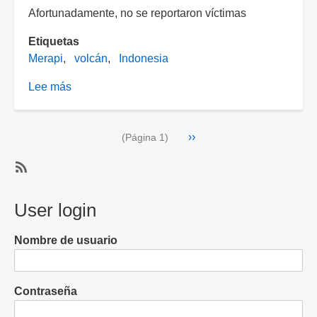
Afortunadamente, no se reportaron víctimas
Etiquetas
Merapi
volcán
Indonesia
Lee más
sobre
[VIDEO]
Erupción
Paginación
Siguiente
››
del
(Página 1)
página
volcán
Merapi
SubscribeSuscribirse
en
a
User login
Indonesia
volcán
cubre
pueblos
Nombre de usuario
de
ceniza
Contraseña