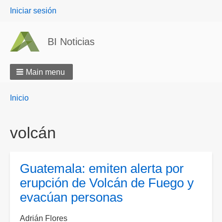
User
Iniciar sesión
menu
BI Noticias
Main menu
Breadcrumbs
You
Inicio
are
here:
volcán
Guatemala: emiten alerta por
erupción de Volcán de Fuego y
evacúan personas
Adrián Flores