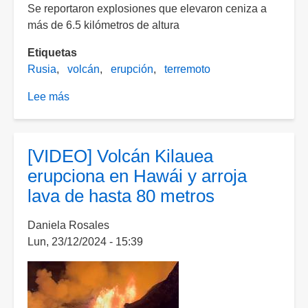
20
Se reportaron explosiones que elevaron ceniza a
horas
más de 6.5 kilómetros de altura
de
Etiquetas
trabajos
Rusia
volcán
erupción
terremoto
Lee más
sobre
Volcán
Klyuchevskoy
entra
[VIDEO] Volcán Kilauea
en
erupciona en Hawái y arroja
erupción
lava de hasta 80 metros
tras
el
Daniela Rosales
terremoto
Lun, 23/12/2024 - 15:39
de
magnitud
8.8
en