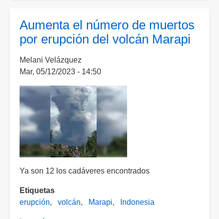
actividad
volcánica
Aumenta el número de muertos
al
por erupción del volcán Marapi
sur
de
Melani Velázquez
Islandia
Mar, 05/12/2023 - 14:50
Ya son 12 los cadáveres encontrados
Etiquetas
erupción
volcán
Marapi
Indonesia