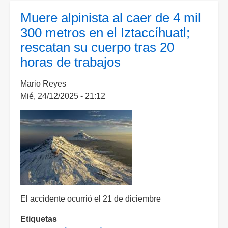
alerta
Muere alpinista al caer de 4 mil
por
300 metros en el Iztaccíhuatl;
erupción
rescatan su cuerpo tras 20
de
horas de trabajos
Volcán
de
Mario Reyes
Fuego
Mié, 24/12/2025 - 21:12
y
evacúan
personas
El accidente ocurrió el 21 de diciembre
Etiquetas