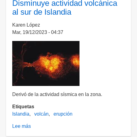
Disminuye actividad volcánica
sacude
al sur de Islandia
Islandia
Karen López
Mar, 19/12/2023 - 04:37
Derivó de la actividad sísmica en la zona.
Etiquetas
Islandia
volcán
erupción
Lee más
sobre
Disminuye