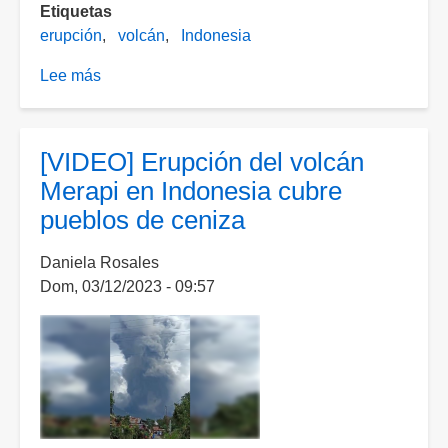
Etiquetas
erupción
volcán
Indonesia
Lee más
sobre
Hallan
a
11
[VIDEO] Erupción del volcán
alpinistas
Merapi en Indonesia cubre
muertos
pueblos de ceniza
tras
erupción
Daniela Rosales
de
Dom, 03/12/2023 - 09:57
volcán
en
Indonesia