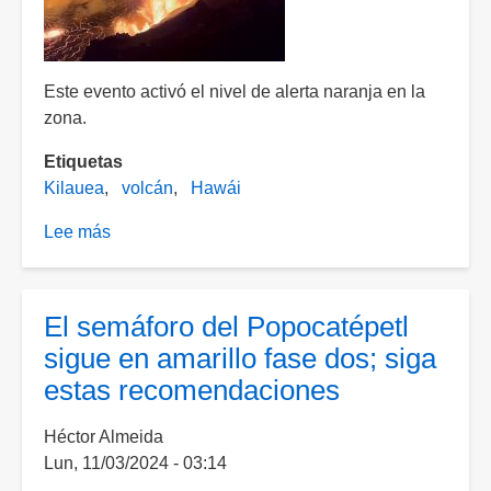
Rusia
Este evento activó el nivel de alerta naranja en la
zona.
Etiquetas
Kilauea
volcán
Hawái
Lee más
sobre
[VIDEO]
Volcán
Kilauea
El semáforo del Popocatépetl
erupciona
sigue en amarillo fase dos; siga
en
estas recomendaciones
Hawái
y
Héctor Almeida
arroja
Lun, 11/03/2024 - 03:14
lava