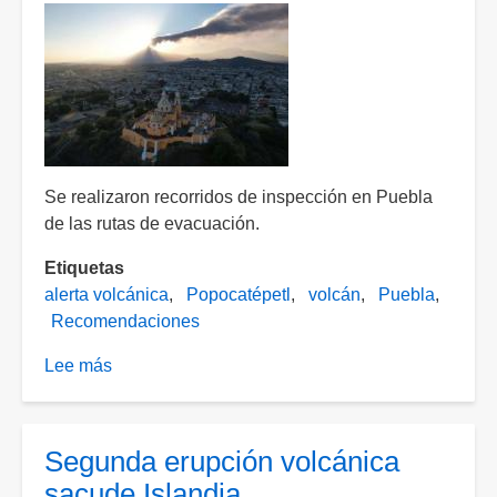
de
hasta
80
metros
Se realizaron recorridos de inspección en Puebla
de las rutas de evacuación.
Etiquetas
alerta volcánica
Popocatépetl
volcán
Puebla
Recomendaciones
Lee más
sobre
El
semáforo
del
Segunda erupción volcánica
Popocatépetl
sacude Islandia