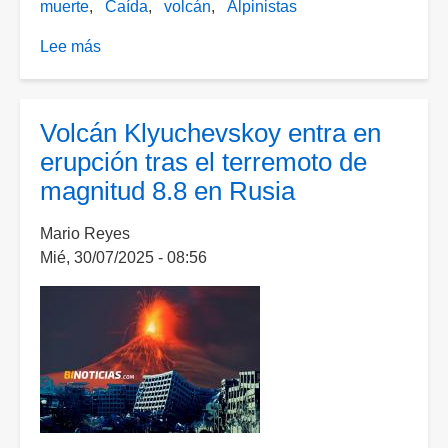
muerte
Caída
volcán
Alpinistas
Lee más
sobre
Muere
alpinista
al
Volcán Klyuchevskoy entra en
caer
erupción tras el terremoto de
de
magnitud 8.8 en Rusia
4
mil
Mario Reyes
300
Mié, 30/07/2025 - 08:56
metros
en
el
Iztaccíhuatl;
rescatan
su
cuerpo
tras