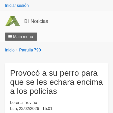
User
Iniciar sesión
menu
BI Noticias
Main menu
Breadcrumbs
You
Inicio
Patrulla 790
are
here:
Provocó a su perro para
que se les echara encima
a los policías
Lorena Treviño
Lun, 23/02/2026 - 15:01