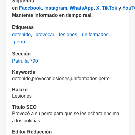
Síguenos
en
Facebook
,
Instagram
,
WhatsApp
,
X
,
TikTok
y
YouT
Mantente informado en tiempo real.
Etiquetas
detenido
provocar
lesiones
uniformados
perro
Sección
Patrulla 790
Keywords
detenido,provocar,lesiones,uniformados,perro
Balazo
Lesiones
Título SEO
Provocó a su perro para que se les echara encima
a los policías
Editor Redacción