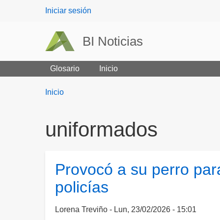
User
Iniciar sesión
menu
BI Noticias
Glosario
Inicio
Breadcrumbs
You
Inicio
are
here:
uniformados
Provocó a su perro par
policías
Lorena Treviño
Lun, 23/02/2026 - 15:01