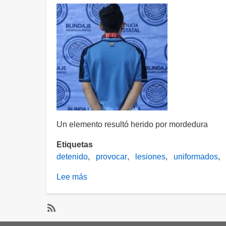
Un elemento resultó herido por mordedura
Etiquetas
detenido
provocar
lesiones
uniformados
Lee más
sobre
Provocó
a
su
SubscribeSuscribirse
perro