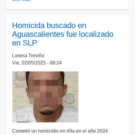
Sentencian
a
15
Homicida buscado en
años
Aguascalientes fue localizado
de
en SLP
cárcel
a
Lorena Treviño
dos
Vie, 02/05/2025 - 08:24
que
asesinaron
a
un
hombre
en
Jesús
María
Cometió un homicidio en riña en el año 2024