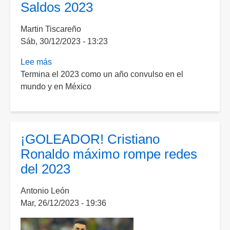
Saldos 2023
Ronaldo
es
Martin Tiscareño
el
Sáb, 30/12/2023 - 13:23
goleador
del
Lee más
sobre
2023
Termina el 2023 como un año convulso en el
Saldos
mundo y en México
2023
¡GOLEADOR! Cristiano
Ronaldo máximo rompe redes
del 2023
Antonio León
Mar, 26/12/2023 - 19:36