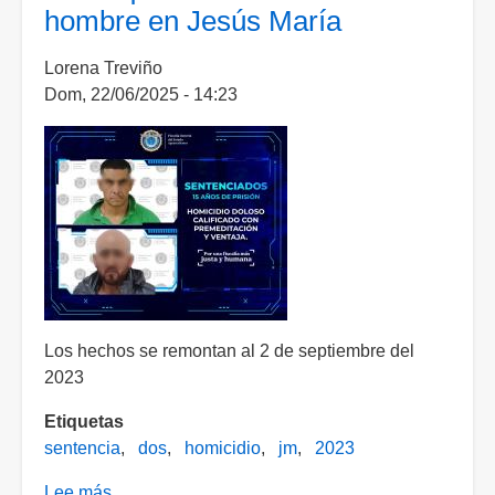
hombre en Jesús María
un
homicidio
Lorena Treviño
en
Dom, 22/06/2025 - 14:23
el
2023
en
Jesús
María
Los hechos se remontan al 2 de septiembre del
2023
Etiquetas
sentencia
dos
homicidio
jm
2023
Lee más
sobre