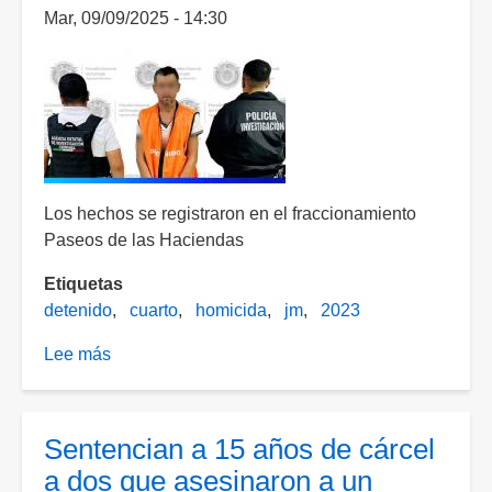
Mar, 09/09/2025 - 14:30
Los hechos se registraron en el fraccionamiento
Paseos de las Haciendas
Etiquetas
detenido
cuarto
homicida
jm
2023
Lee más
sobre
Capturan
al
cuarto
Sentencian a 15 años de cárcel
implicado
a dos que asesinaron a un
en