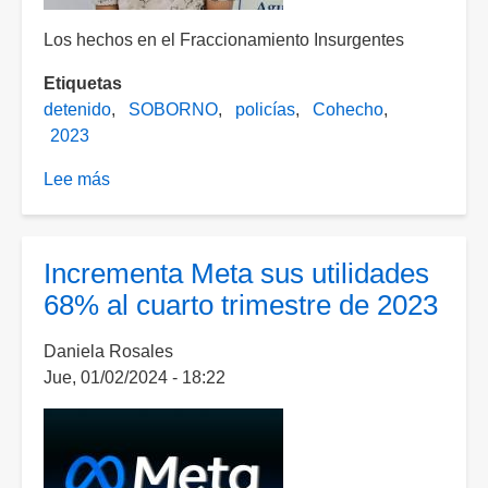
Los hechos en el Fraccionamiento Insurgentes
Etiquetas
detenido
SOBORNO
policías
Cohecho
2023
Lee más
sobre
Intentó
sobornar
a
Incrementa Meta sus utilidades
los
68% al cuarto trimestre de 2023
policías
para
Daniela Rosales
no
Jue, 01/02/2024 - 18:22
ser
detenido
por
droga