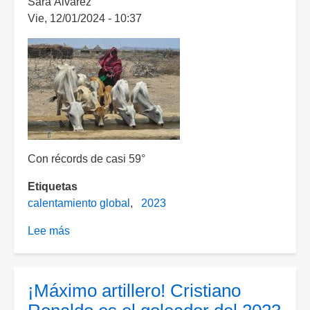
Sara Álvarez
con
Vie, 12/01/2024 - 10:37
4.5
billones
de
pesos
Con récords de casi 59°
Etiquetas
calentamiento global
2023
Lee más
sobre
2023,
el
año
¡Máximo artillero! Cristiano
más