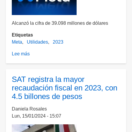
Alcanzó la cifra de 39.098 millones de dólares
Etiquetas
Meta
Utilidades
2023
Lee más
sobre
Incrementa
Meta
sus
SAT registra la mayor
utilidades
recaudación fiscal en 2023, con
68%
4.5 billones de pesos
al
cuarto
Daniela Rosales
trimestre
Lun, 15/01/2024 - 15:07
de
2023