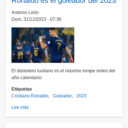
Ronaldo es el goleador del 2023
cálido
en
Antonio León
la
Dom, 31/12/2023 - 07:36
historia,
confirma
la
Organización
Meteorológica
Mundial
El delantero lusitano es el máximo rompe redes del
año calendario
Etiquetas
Cristiano Ronaldo
Goleador
2023
Lee más
sobre
¡Máximo
artillero!
Cristiano