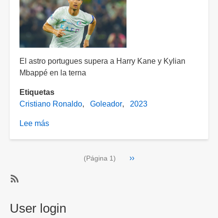
El astro portugues supera a Harry Kane y Kylian
Mbappé en la terna
Etiquetas
Cristiano Ronaldo
Goleador
2023
Lee más
sobre
¡GOLEADOR!
Cristiano
Paginación
Siguiente
››
Ronaldo
(Página 1)
página
máximo
rompe
SubscribeSuscribirse
redes
a
User login
del
2023
2023