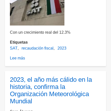
Con un crecimiento real del 12.3%
Etiquetas
SAT
recaudación fiscal
2023
Lee más
sobre
SAT
registra
la
2023, el año más cálido en la
mayor
historia, confirma la
recaudación
Organización Meteorológica
fiscal
Mundial
en
2023,