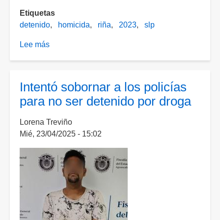
Etiquetas
detenido
homicida
riña
2023
slp
Lee más
sobre
Homicida
buscado
en
Intentó sobornar a los policías
Aguascalientes
para no ser detenido por droga
fue
localizado
Lorena Treviño
en
Mié, 23/04/2025 - 15:02
SLP