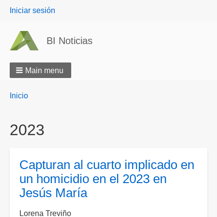
User
Iniciar sesión
menu
BI Noticias
Main menu
Breadcrumbs
You
Inicio
are
here:
2023
Capturan al cuarto implicado en
un homicidio en el 2023 en
Jesús María
Lorena Treviño