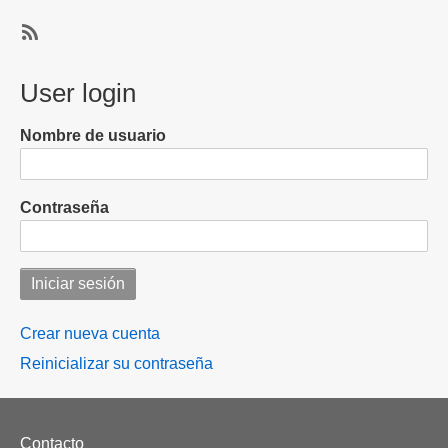
página
será
impagable
SubscribeSuscribirse
para
a
User login
la
aeropuertos
mayoría
de
Nombre de usuario
los
mexicanos
Contraseña
Crear nueva cuenta
Reinicializar su contraseña
Footer
Contacto