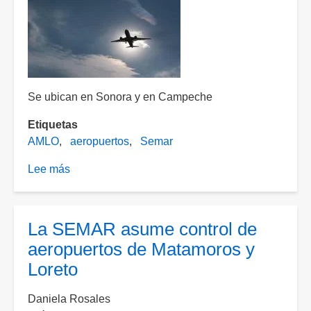
Se ubican en Sonora y en Campeche
Etiquetas
AMLO
aeropuertos
Semar
Lee más
sobre
Gobierno
entrega
a
La SEMAR asume control de
la
aeropuertos de Matamoros y
Marina
Loreto
control
de
Daniela Rosales
aeropuertos