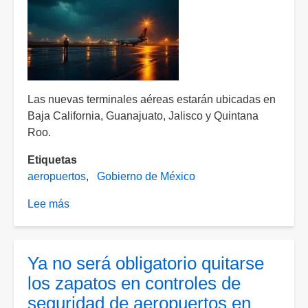
sitio
34
al
50
en
2024
Las nuevas terminales aéreas estarán ubicadas en
Baja California, Guanajuato, Jalisco y Quintana
Roo.
Etiquetas
aeropuertos
Gobierno de México
Lee más
sobre
Gobierno
proyecta
la
Ya no será obligatorio quitarse
construcción
los zapatos en controles de
de
seguridad de aeropuertos en
5