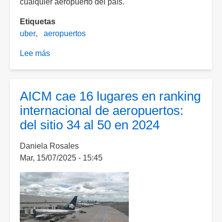
cualquier aeropuerto del país.
Etiquetas
uber
aeropuertos
Lee más
sobre
Uber
logra
suspensión
AICM cae 16 lugares en ranking
definitiva:
internacional de aeropuertos:
podrá
del sitio 34 al 50 en 2024
recoger
y
Daniela Rosales
bajar
Mar, 15/07/2025 - 15:45
pasajeros
en
aeropuertos
de
México