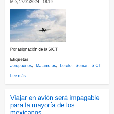
Mié, 17/01/2024 - 18:19
de
Ciudad
Obregón
y
Ciudad
del
Carmen
Por asignación de la SICT
Etiquetas
aeropuertos
Matamoros
Loreto
Semar
SICT
Lee más
sobre
La
SEMAR
asume
Viajar en avión será impagable
control
para la mayoría de los
de
mexicanos
aeropuertos