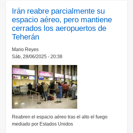
será
Irán reabre parcialmente su
obligatorio
espacio aéreo, pero mantiene
quitarse
cerrados los aeropuertos de
los
Teherán
zapatos
en
Mario Reyes
controles
Sáb, 28/06/2025 - 20:38
de
seguridad
de
aeropuertos
en
EE.
UU.
Reabren el espacio aéreo tras el alto el fuego
mediado por Estados Unidos