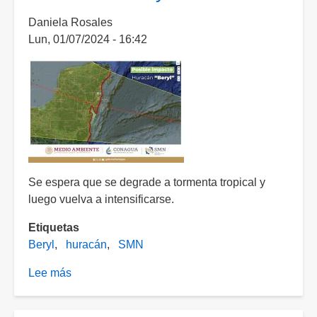
E
Daniela Rosales
y
Lun, 01/07/2024 - 16:42
GN-
A
ante
avance
de
Beryl
Se espera que se degrade a tormenta tropical y
luego vuelva a intensificarse.
Etiquetas
Beryl
huracán
SMN
Lee más
sobre
Pronostica
SMN