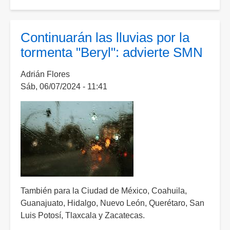
Prevén
que
Beryl
Continuarán las lluvias por la
se
tormenta "Beryl": advierte SMN
convierta
otra
Adrián Flores
vez
Sáb, 06/07/2024 - 11:41
en
huracán
antes
de
tocar
tierra
en
Texas
También para la Ciudad de México, Coahuila,
Guanajuato, Hidalgo, Nuevo León, Querétaro, San
Luis Potosí, Tlaxcala y Zacatecas.