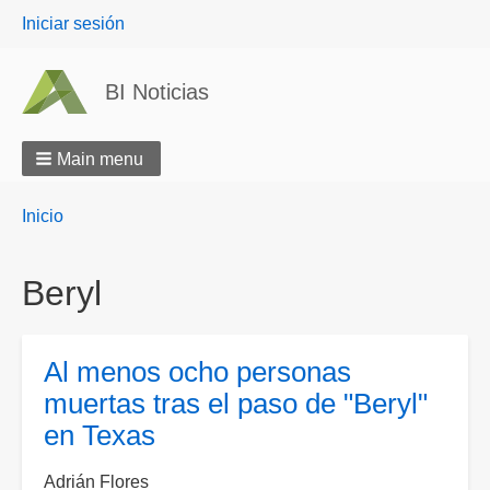
User
Iniciar sesión
menu
BI Noticias
Main menu
Breadcrumbs
You
Inicio
are
here:
Beryl
Al menos ocho personas
muertas tras el paso de "Beryl"
en Texas
Adrián Flores