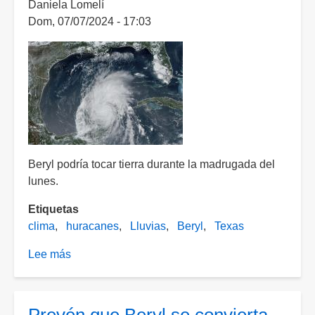
Daniela Lomelí
el
Dom, 07/07/2024 - 17:03
paso
de
"Beryl"
en
Texas
Beryl podría tocar tierra durante la madrugada del
lunes.
Etiquetas
clima
huracanes
Lluvias
Beryl
Texas
Lee más
sobre
Alerta
en
Texas