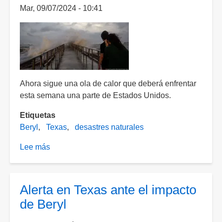
Mar, 09/07/2024 - 10:41
Ahora sigue una ola de calor que deberá enfrentar
esta semana una parte de Estados Unidos.
Etiquetas
Beryl
Texas
desastres naturales
Lee más
sobre
Al
menos
ocho
Alerta en Texas ante el impacto
personas
de Beryl
muertas
tras