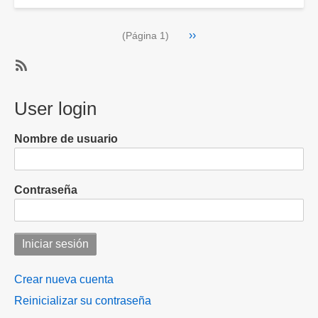
Beryl
se
Paginación
Siguiente
››
convierte
(Página 1)
página
en
un
SubscribeSuscribirse
huracán
a
User login
de
Beryl
categoría
4
Nombre de usuario
Contraseña
Crear nueva cuenta
Reinicializar su contraseña