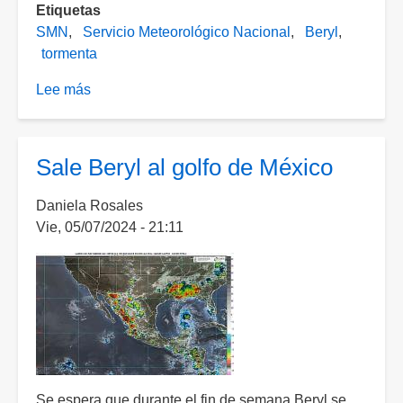
Etiquetas
SMN
Servicio Meteorológico Nacional
Beryl
tormenta
Lee más
sobre
Continuarán
las
lluvias
Sale Beryl al golfo de México
por
la
Daniela Rosales
tormenta
Vie, 05/07/2024 - 21:11
"Beryl":
advierte
SMN
Se espera que durante el fin de semana Beryl se