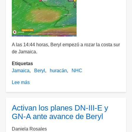
podría
tocar
tierra
hoy
por
la
noche
A las 14:44 horas, Beryl empezó a rozar la costa sur
de Jamaica.
Etiquetas
Jamaica
Beryl
huracán
NHC
Lee más
sobre
La
pared
del
Activan los planes DN-III-E y
ojo
GN-A ante avance de Beryl
del
huracán
Daniela Rosales
Beryl