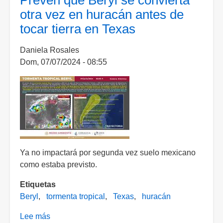
Prevén que Beryl se convierta
ante
otra vez en huracán antes de
el
tocar tierra en Texas
impacto
de
Daniela Rosales
Beryl
Dom, 07/07/2024 - 08:55
Ya no impactará por segunda vez suelo mexicano
como estaba previsto.
Etiquetas
Beryl
tormenta tropical
Texas
huracán
Lee más
sobre