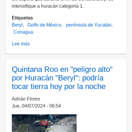
intensifique a huracán categoría 1.
Etiquetas
Beryl
Golfo de México
península de Yucatán
Conagua
Lee más
sobre
Sale
Beryl
al
Quintana Roo en "peligro alto"
golfo
por Huracán "Beryl": podría
de
tocar tierra hoy por la noche
México
Adrián Flores
Jue, 04/07/2024 - 06:54