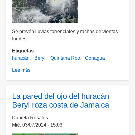
Se prevén lluvias torrenciales y rachas de vientos
fuertes.
Etiquetas
huracán
Beryl
Quintana Roo
Conagua
Lee más
sobre
Quintana
Roo
en
La pared del ojo del huracán
"peligro
Beryl roza costa de Jamaica
alto"
por
Daniela Rosales
Huracán
Mié, 03/07/2024 - 15:03
"Beryl":