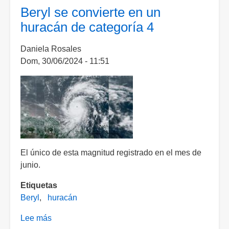
impacto
Beryl se convierte en un
doble
huracán de categoría 4
del
huracán
Daniela Rosales
Beryl
Dom, 30/06/2024 - 11:51
en
México
El único de esta magnitud registrado en el mes de
junio.
Etiquetas
Beryl
huracán
Lee más
sobre