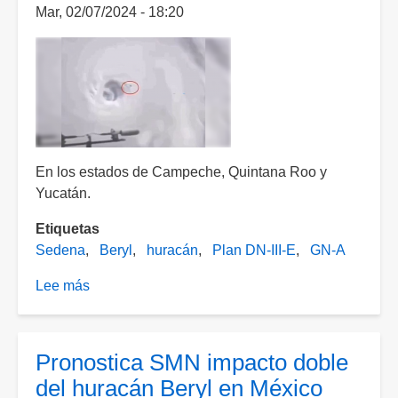
Mar, 02/07/2024 - 18:20
roza
costa
de
Jamaica
En los estados de Campeche, Quintana Roo y
Yucatán.
Etiquetas
Sedena
Beryl
huracán
Plan DN-III-E
GN-A
Lee más
sobre
Activan
los
planes
Pronostica SMN impacto doble
DN-
del huracán Beryl en México
III-