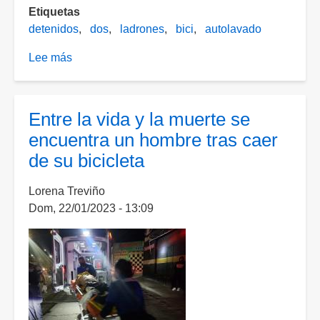
Etiquetas
fuga
detenidos
dos
ladrones
bici
autolavado
Lee más
sobre
Brandon
y
Brandon
Entre la vida y la muerte se
se
encuentra un hombre tras caer
robaron
de su bicicleta
una
bici
Lorena Treviño
de
Dom, 22/01/2023 - 13:09
un
autolavado