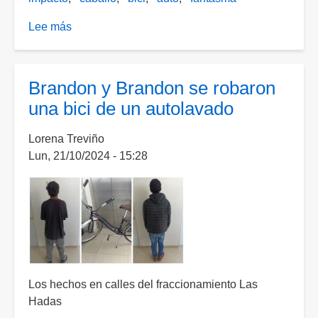
Lee más
sobre
Auto
impacta
a
Brandon y Brandon se robaron
menor
una bici de un autolavado
en
bicicleta
Lorena Treviño
y
Lun, 21/10/2024 - 15:28
a
un
hombre
en
caballo
y
se
dio
Los hechos en calles del fraccionamiento Las
a
Hadas
la