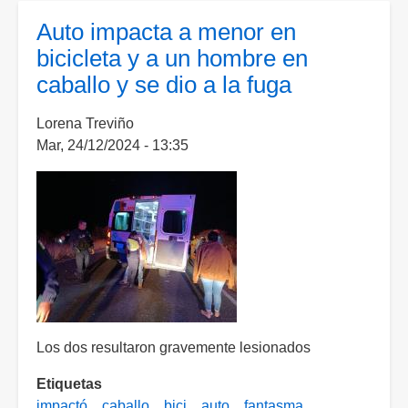
lesionado
Auto impacta a menor en
tras
bicicleta y a un hombre en
ser
caballo y se dio a la fuga
impactado
por
Lorena Treviño
un
Mar, 24/12/2024 - 13:35
auto
Los dos resultaron gravemente lesionados
Etiquetas
impactó
caballo
bici
auto
fantasma