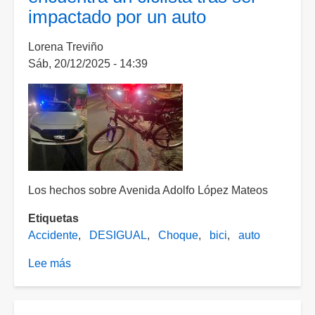
impactado por un auto
auto
y
Lorena Treviño
resulta
Sáb, 20/12/2025 - 14:39
lesionado
Los hechos sobre Avenida Adolfo López Mateos
Etiquetas
Accidente
DESIGUAL
Choque
bici
auto
Lee más
sobre
Entre
la
vida