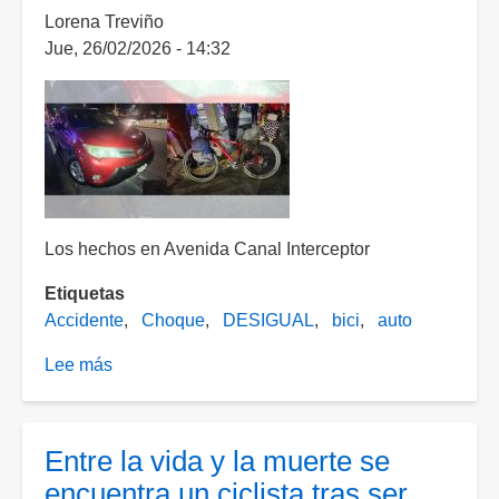
bicicleta
Lorena Treviño
a
Jue, 26/02/2026 - 14:32
un
domicilio
y
fue
detenido
por
el
propietario
Los hechos en Avenida Canal Interceptor
Etiquetas
Accidente
Choque
DESIGUAL
bici
auto
Lee más
sobre
Ciclista
se
impacta
Entre la vida y la muerte se
contra
encuentra un ciclista tras ser
un