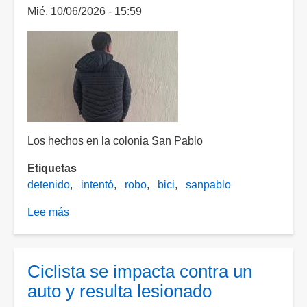
Mié, 10/06/2026 - 15:59
Los hechos en la colonia San Pablo
Etiquetas
detenido
intentó
robo
bici
sanpablo
Lee más
sobre
Se
metió
a
Ciclista se impacta contra un
robarse
auto y resulta lesionado
una