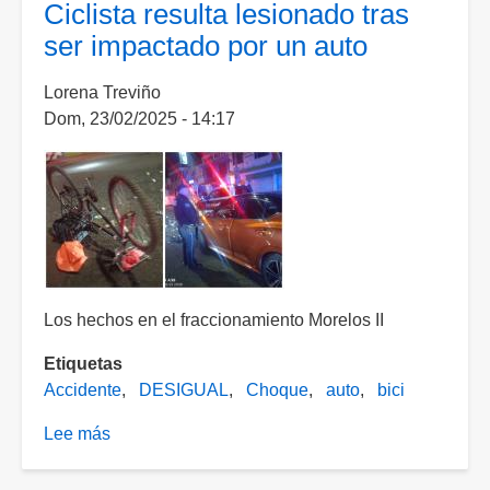
Ciclista resulta lesionado tras
y
ser impactado por un auto
la
muerte
Lorena Treviño
se
Dom, 23/02/2025 - 14:17
encuentra
un
ciclista
tras
ser
impactado
por
un
Los hechos en el fraccionamiento Morelos II
auto
Etiquetas
Accidente
DESIGUAL
Choque
auto
bici
Lee más
sobre
Ciclista
resulta