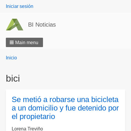
User
Iniciar sesión
menu
BI Noticias
Main menu
Breadcrumbs
You
Inicio
are
here:
bici
Se metió a robarse una bicicleta
a un domicilio y fue detenido por
el propietario
Lorena Treviño