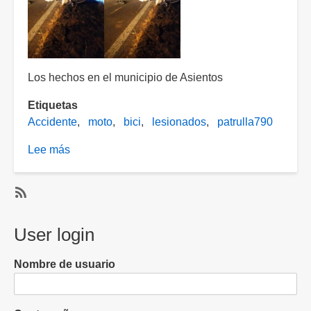
caer
de
su
bicicleta
Los hechos en el municipio de Asientos
Etiquetas
Accidente
moto
bici
lesionados
patrulla790
Lee más
sobre
Motociclista
se
impactó
SubscribeSuscribirse
contra
a
User login
un
bici
ciclista
Nombre de usuario
y
los
dos