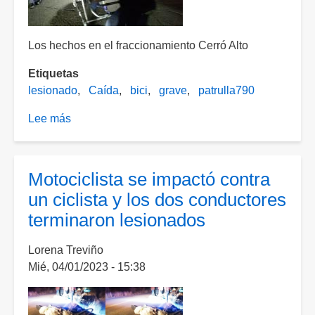
Los hechos en el fraccionamiento Cerró Alto
Etiquetas
lesionado
Caída
bici
grave
patrulla790
Lee más
sobre
Entre
la
vida
Motociclista se impactó contra
y
un ciclista y los dos conductores
la
terminaron lesionados
muerte
se
Lorena Treviño
encuentra
Mié, 04/01/2023 - 15:38
un
hombre
tras