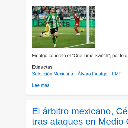
Toluca
tras
trifulca
en
el
Banorte
Fidalgo concretó el "One Time Switch", por lo q
Etiquetas
Selección Mexicana
Álvaro Fidalgo
FMF
Lee más
sobre
México
contacta
al
El árbitro mexicano, C
Betis
tras ataques en Medio 
para
convocar