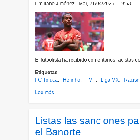
solo
Emiliano Jiménez
Mar, 21/04/2026 - 19:53
recibirá
una
multa
por
la
presunta
"alineación
El futbolista ha recibido comentarios racistas d
indebida"
Etiquetas
FC Toluca
Helinho
FMF
Liga MX
Racis
Lee más
sobre
FMF
investiga
actos
Listas las sanciones par
de
el Banorte
racismo
en