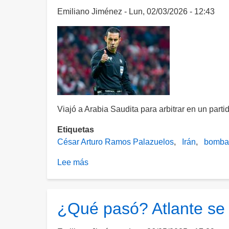
a
Emiliano Jiménez
Lun, 02/03/2026 - 12:43
Álvaro
Fidalgo
Viajó a Arabia Saudita para arbitrar en un parti
Etiquetas
César Arturo Ramos Palazuelos
Irán
bomba
Lee más
sobre
El
árbitro
mexicano,
¿Qué pasó? Atlante se
César
Ramos,