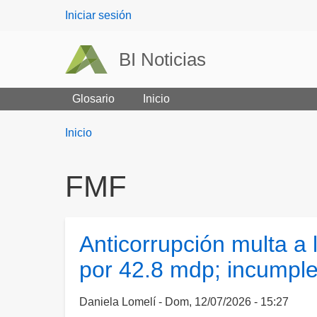
User
Iniciar sesión
menu
BI Noticias
Glosario
Inicio
Breadcrumbs
You
Inicio
are
here:
FMF
Anticorrupción multa a
por 42.8 mdp; incumple
Daniela Lomelí
Dom, 12/07/2026 - 15:27