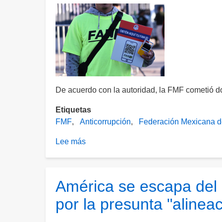
De acuerdo con la autoridad, la FMF cometió do
Etiquetas
FMF
Anticorrupción
Federación Mexicana d
Lee más
sobre
Anticorrupción
multa
a
América se escapa del c
la
por la presunta "alinea
Federación
Mexicana