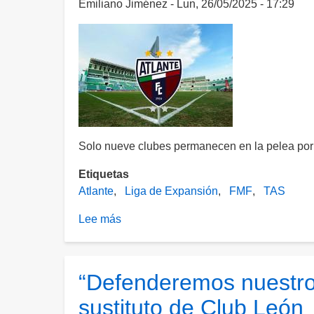
Emiliano Jiménez
Lun, 26/05/2025 - 17:29
atrapado
en
Qatar
tras
ataques
en
Medio
Oriente
Solo nueve clubes permanecen en la pelea por 
Etiquetas
Atlante
Liga de Expansión
FMF
TAS
Lee más
sobre
¿Qué
pasó?
Atlante
“Defenderemos nuestro
se
sustituto de Club León
baja