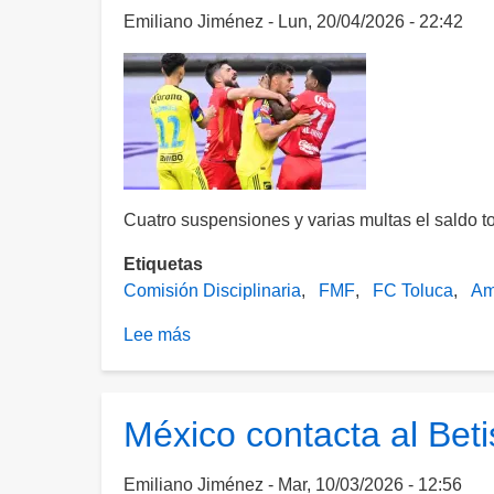
contra
Emiliano Jiménez
Lun, 20/04/2026 - 22:42
del
jugador
del
Toluca,
Helinho
Cuatro suspensiones y varias multas el saldo to
Etiquetas
Comisión Disciplinaria
FMF
FC Toluca
Am
Lee más
sobre
Listas
las
sanciones
México contacta al Beti
para
América
Emiliano Jiménez
Mar, 10/03/2026 - 12:56
y