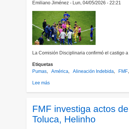
de
Emiliano Jiménez
Lun, 04/05/2026 - 22:21
Fútbol
por
42.8
mdp;
incumple
reglas
en
La Comisión Disciplinaria confirmó el castigo a
uso
de
Etiquetas
datos
Pumas
América
Alineación Indebida
FMF
de
Lee más
sobre
Fan
América
ID
se
escapa
FMF investiga actos de
del
Toluca, Helinho
castigo
y