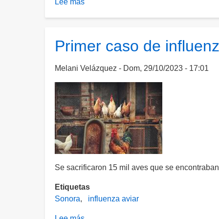
Lee más
sobre
México
levanta
restricciones
Primer caso de influen
por
gripe
Melani Velázquez
Dom, 29/10/2023 - 17:01
aviar
en
Sonora
Se sacrificaron 15 mil aves que se encontraban
Etiquetas
Sonora
influenza aviar
Lee más
sobre