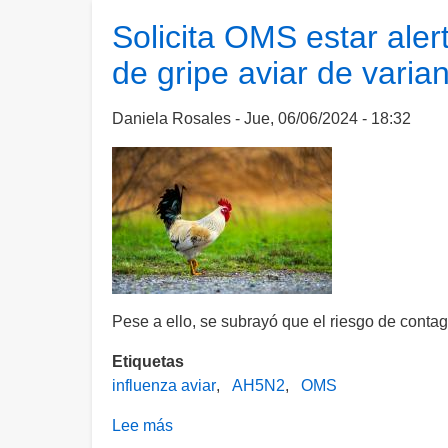
importación
Solicita OMS estar aler
de
de gripe aviar de vari
productos
avícolas
de
Daniela Rosales
Jue, 06/06/2024 - 18:32
Brasil;
amenaza
gripe
aviar
Pese a ello, se subrayó que el riesgo de cont
Etiquetas
influenza aviar
AH5N2
OMS
Lee más
sobre