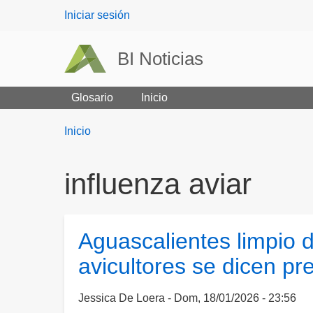
User
Iniciar sesión
menu
BI Noticias
Glosario
Inicio
Breadcrumbs
You
Inicio
are
here:
influenza aviar
Aguascalientes limpio 
avicultores se dicen p
Jessica De Loera
Dom, 18/01/2026 - 23:56