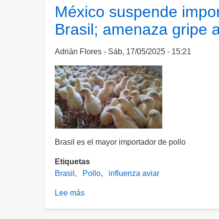
de
México suspende impor
influenza
Brasil; amenaza gripe a
aviar
H5
en
Adrián Flores
Sáb, 17/05/2025 - 15:21
Matamoros;
suman
400
aves
muertas
en
Playa
Brasil es el mayor importador de pollo
Bagdad
Etiquetas
Brasil
Pollo
influenza aviar
Lee más
sobre
México
suspende