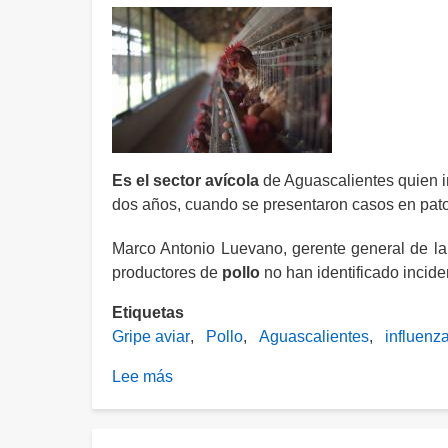
Es el sector avícola
de Aguascalientes quien i
dos años, cuando se presentaron casos en patos 
Marco Antonio Luevano, gerente general de l
productores de
pollo
no han identificado incid
Etiquetas
Gripe aviar
Pollo
Aguascalientes
influenza
Lee más
sobre
Aguascalientes
limpio