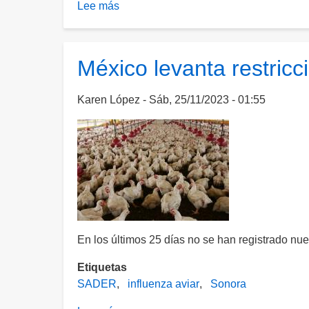
Lee más
sobre
Detectan
brote
de
México levanta restricc
influenza
aviar
Karen López
Sáb, 25/11/2023 - 01:55
AH5N2
en
aves
para
consumo
de
Michoacán
En los últimos 25 días no se han registrado nu
Etiquetas
SADER
influenza aviar
Sonora