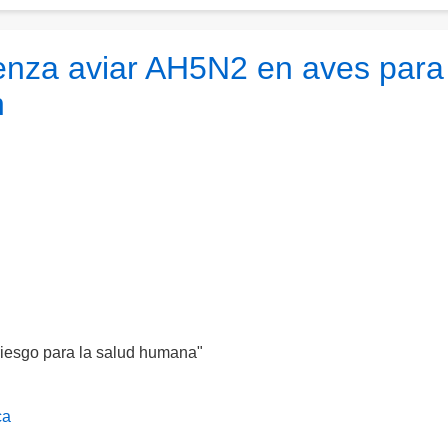
uenza aviar AH5N2 en aves para
n
riesgo para la salud humana"
ca