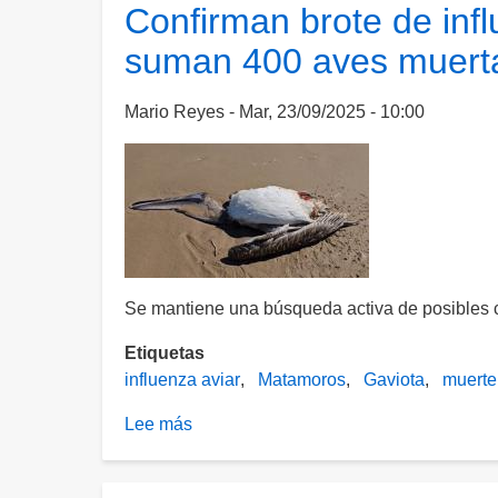
de
Confirman brote de inf
influenza
suman 400 aves muert
aviar
desde
2024;
Mario Reyes
Mar, 23/09/2025 - 10:00
avicultores
se
dicen
preparados
Se mantiene una búsqueda activa de posibles c
Etiquetas
influenza aviar
Matamoros
Gaviota
muerte
Lee más
sobre
Confirman
brote