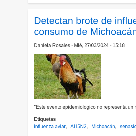
Solicita
OMS
estar
Detectan brote de infl
alerta
consumo de Michoacá
ante
posibles
nuevos
Daniela Rosales
Mié, 27/03/2024 - 15:18
contagios
de
gripe
aviar
de
variante
H5N2
"Este evento epidemiológico no representa un 
Etiquetas
influenza aviar
AH5N2
Michoacán
senasi