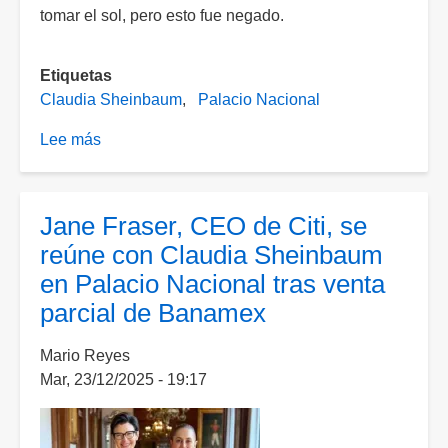
tomar el sol, pero esto fue negado.
Etiquetas
Claudia Sheinbaum
Palacio Nacional
Lee más
sobre
Una
mujer
sí
Jane Fraser, CEO de Citi, se
salió
reúne con Claudia Sheinbaum
a
en Palacio Nacional tras venta
tomar
parcial de Banamex
el
sol
Mario Reyes
en
Mar, 23/12/2025 - 19:17
una
ventana
de