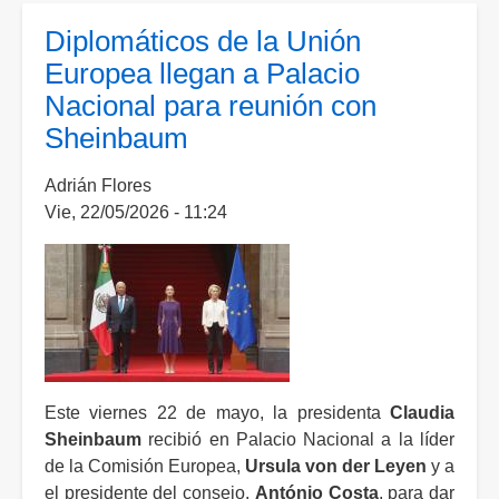
video
Diplomáticos de la Unión
detrás
Europea llegan a Palacio
de
Nacional para reunión con
cámaras
Sheinbaum
de
su
Adrián Flores
visita
Vie, 22/05/2026 - 11:24
a
Palacio
Nacional
Este viernes 22 de mayo, la presidenta
Claudia
Sheinbaum
recibió en Palacio Nacional a la líder
de la Comisión Europea,
Ursula von der Leyen
y a
el presidente del consejo,
António Costa
, para dar