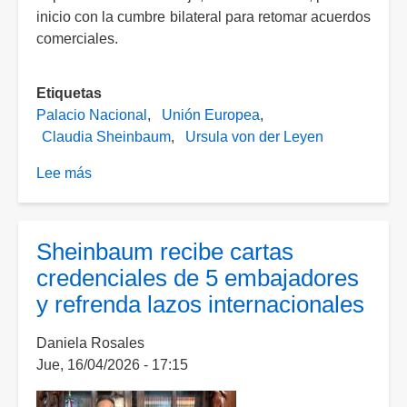
inicio con la cumbre bilateral para retomar acuerdos
comerciales.
Etiquetas
Palacio Nacional
Unión Europea
Claudia Sheinbaum
Ursula von der Leyen
Lee más
sobre
Diplomáticos
de
la
Sheinbaum recibe cartas
Unión
credenciales de 5 embajadores
Europea
y refrenda lazos internacionales
llegan
a
Daniela Rosales
Palacio
Jue, 16/04/2026 - 17:15
Nacional
para