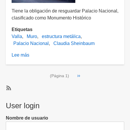
Tiene la obligación de resguardar Palacio Nacional,
clasificado como Monumento Histórico
Etiquetas
Valla
Muro
estructura metálica
Palacio Nacional
Claudia Sheinbaum
Lee más
sobre
Sheinbaum
justifica
Paginación
Siguiente
››
vallas
(Página 1)
página
en
Palacio
SubscribeSuscribirse
Nacional
a
User login
por
Palacio
marchas:
Nacional
“Son
Nombre de usuario
para