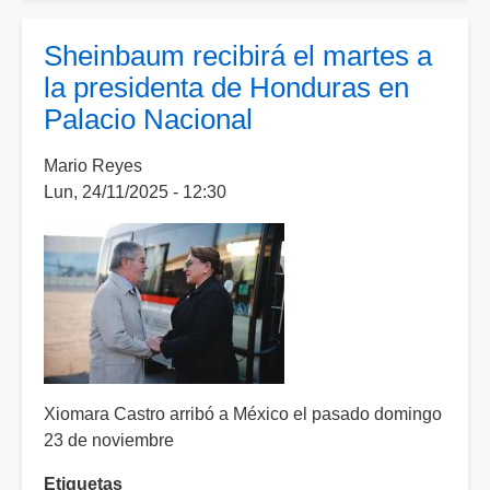
tercera
vez,
Sheinbaum recibirá el martes a
Sheinbaum
la presidenta de Honduras en
se
Palacio Nacional
reúne
con
Mario Reyes
Carlos
Lun, 24/11/2025 - 12:30
Slim
en
Palacio
Nacional
Xiomara Castro arribó a México el pasado domingo
23 de noviembre
Etiquetas