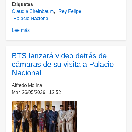
Etiquetas
Claudia Sheinbaum
Rey Felipe
Palacio Nacional
Lee más
sobre
Sheinbaum
recibe
el
BTS lanzará video detrás de
Rey
cámaras de su visita a Palacio
Felipe
Nacional
VI
y
Alfredo Molina
se
Mar, 26/05/2026 - 12:52
reúnen
en
Palacio
Nacional