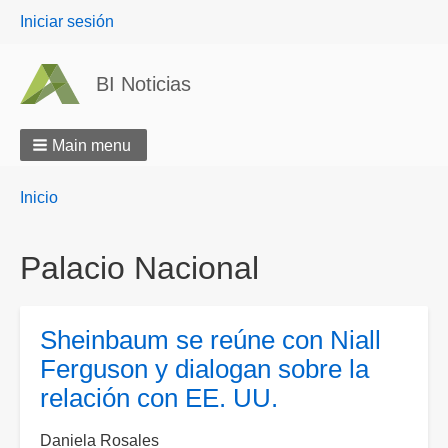
User
Iniciar sesión
menu
BI Noticias
Main menu
Breadcrumbs
You
Inicio
are
here:
Palacio Nacional
Sheinbaum se reúne con Niall
Ferguson y dialogan sobre la
relación con EE. UU.
Daniela Rosales