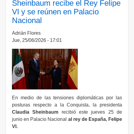
Sheinbaum recibe el Rey Felipe
con
VI y se reúnen en Palacio
Niall
Nacional
Ferguson
y
Adrián Flores
dialogan
Jue, 25/06/2026 - 17:01
sobre
la
relación
con
EE.
UU.
En medio de las tensiones diplomáticas por las
posturas respecto a la Conquista, la presidenta
Claudia
Sheinbaum
recibió este jueves 25 de
junio en Palacio Nacional
al rey de España, Felipe
VI.