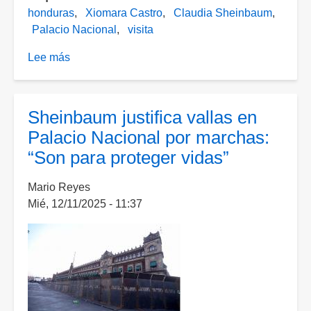
honduras
Xiomara Castro
Claudia Sheinbaum
Palacio Nacional
visita
Lee más
sobre
Sheinbaum
recibirá
el
Sheinbaum justifica vallas en
martes
Palacio Nacional por marchas:
a
“Son para proteger vidas”
la
presidenta
Mario Reyes
de
Mié, 12/11/2025 - 11:37
Honduras
en
Palacio
Nacional