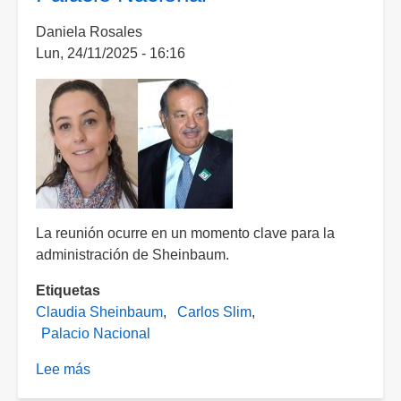
reúne
Daniela Rosales
con
Lun, 24/11/2025 - 16:16
Claudia
Sheinbaum
en
Palacio
Nacional
tras
venta
parcial
de
La reunión ocurre en un momento clave para la
Banamex
administración de Sheinbaum.
Etiquetas
Claudia Sheinbaum
Carlos Slim
Palacio Nacional
Lee más
sobre
Por