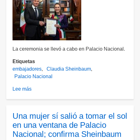
reunión
con
Sheinbaum
La ceremonia se llevó a cabo en Palacio Nacional.
Etiquetas
embajadores
Claudia Sheinbaum
Palacio Nacional
Lee más
sobre
Sheinbaum
recibe
cartas
Una mujer sí salió a tomar el sol
credenciales
en una ventana de Palacio
de
Nacional; confirma Sheinbaum
5