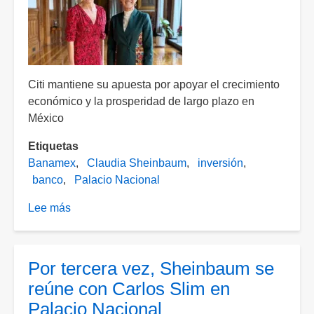
Palacio
Nacional;
confirma
Sheinbaum
Citi mantiene su apuesta por apoyar el crecimiento
económico y la prosperidad de largo plazo en
México
Etiquetas
Banamex
Claudia Sheinbaum
inversión
banco
Palacio Nacional
Lee más
sobre
Jane
Fraser,
CEO
Por tercera vez, Sheinbaum se
de
reúne con Carlos Slim en
Citi,
Palacio Nacional
se