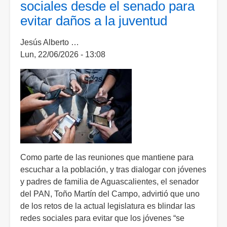
sociales desde el senado para
de
evitar daños a la juventud
redes
sociales
Jesús Alberto …
a
Lun, 22/06/2026 - 13:08
menores
de
15
años;
es
el
primer
país
de
Como parte de las reuniones que mantiene para
Europa
escuchar a la población, y tras dialogar con jóvenes
en
y padres de familia de Aguascalientes, el senador
avalar
del PAN, Toño Martín del Campo, advirtió que uno
la
de los retos de la actual legislatura es blindar las
medida
redes sociales para evitar que los jóvenes “se