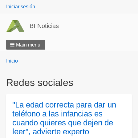
User
Iniciar sesión
menu
BI Noticias
Main menu
Breadcrumbs
You
Inicio
are
here:
Redes sociales
"La edad correcta para dar un
teléfono a las infancias es
cuando quieres que dejen de
leer", advierte experto