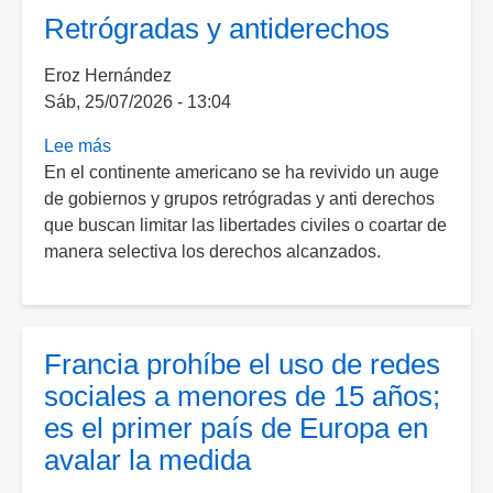
menores
Retrógradas y antiderechos
por
redes
Eroz Hernández
sociales
Sáb, 25/07/2026 - 13:04
deja
12
Lee más
sobre
casos
En el continente americano se ha revivido un auge
Retrógradas
judicializados
de gobiernos y grupos retrógradas y anti derechos
y
en
que buscan limitar las libertades civiles o coartar de
antiderechos
Aguascalientes
manera selectiva los derechos alcanzados.
Francia prohíbe el uso de redes
sociales a menores de 15 años;
es el primer país de Europa en
avalar la medida