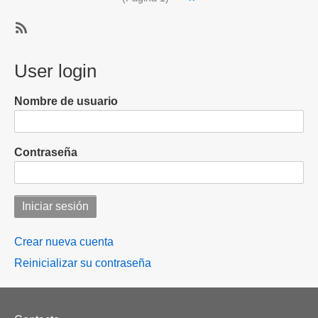
página
redes
sociales
SubscribeSuscribirse
a
a
User login
menores
Redes
de
sociales
edad
Nombre de usuario
Contraseña
Crear nueva cuenta
Reinicializar su contraseña
Footer