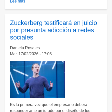
Lee más
sobre
Indonesia
prohíbe
uso
Zuckerberg testificará en juicio
de
por presunta adicción a redes
redes
sociales
sociales
a
Daniela Rosales
menores
Mar, 17/02/2026 - 17:03
de
16
años
Es la primera vez que el empresario deberá
responder ante un jurado por el diseño de los