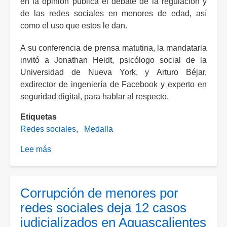
en la opinión pública el debate de la regulación y
advierte
de las redes sociales en menores de edad, así
experto
como el uso que estos le dan.
A su conferencia de prensa matutina, la mandataria
invitó a Jonathan Heidt, psicólogo social de la
Universidad de Nueva York, y Arturo Béjar,
exdirector de ingeniería de Facebook y experto en
seguridad digital, para hablar al respecto.
Etiquetas
Redes sociales
Medalla
Lee más
sobre
Anticipan
presentar
la
Corrupción de menores por
propuesta
redes sociales deja 12 casos
para
judicializados en Aguascalientes
regular