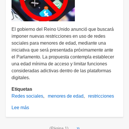
El gobierno del Reino Unido anunció que buscará
imponer nuevas restricciones en uso de redes
sociales para menores de edad, mediante una
iniciativa que será presentada próximamente ante
el Parlamento. La propuesta contempla establecer
una edad mínima de acceso y limitar funciones
consideradas adictivas dentro de las plataformas
digitales.
Etiquetas
Redes sociales
menores de edad
restricciones
Lee más
sobre
Reino
Unido
Paginación
Siguiente
››
restringirá
(Página 1)