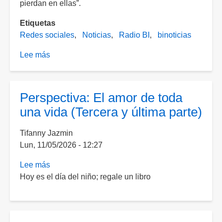
pierdan en ellas”.
Etiquetas
Redes sociales
Noticias
Radio BI
binoticias
Lee más
sobre
Buscan
blindar
más
Perspectiva: El amor de toda
las
una vida (Tercera y última parte)
redes
sociales
Tifanny Jazmin
desde
Lun, 11/05/2026 - 12:27
el
senado
Lee más
sobre
para
Hoy es el día del niño; regale un libro
Perspectiva:
evitar
El
daños
amor
a
de
la