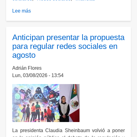
Lee más
sobre
"La
edad
correcta
Anticipan presentar la propuesta
para
para regular redes sociales en
dar
agosto
un
teléfono
Adrián Flores
a
Lun, 03/08/2026 - 13:54
las
infancias
es
cuando
quieres
que
dejen
de
La presidenta Claudia Sheinbaum volvió a poner
leer",