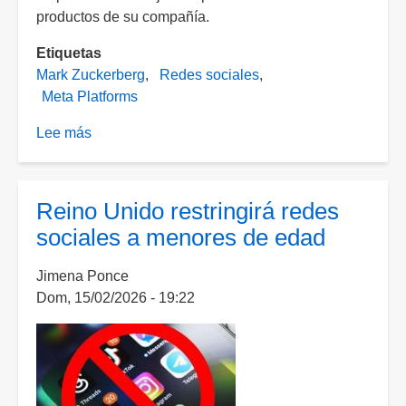
productos de su compañía.
Etiquetas
Mark Zuckerberg
Redes sociales
Meta Platforms
Lee más
sobre
Zuckerberg
testificará
en
Reino Unido restringirá redes
juicio
sociales a menores de edad
por
presunta
Jimena Ponce
adicción
Dom, 15/02/2026 - 19:22
a
redes
sociales