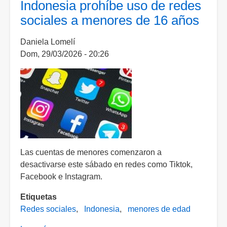
Indonesia prohíbe uso de redes
toda
juventud
una
sociales a menores de 16 años
vida
(Tercera
Daniela Lomelí
y
Dom, 29/03/2026 - 20:26
última
parte)
Las cuentas de menores comenzaron a
desactivarse este sábado en redes como Tiktok,
Facebook e Instagram.
Etiquetas
Redes sociales
Indonesia
menores de edad