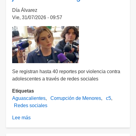
redes
Día Álvarez
sociales
Vie, 31/07/2026 - 09:57
en
agosto
Se registran hasta 40 reportes por violencia contra
adolescentes a través de redes sociales
Etiquetas
Aguascalientes
Corrupción de Menores
c5
Redes sociales
Lee más
sobre
Corrupción
de