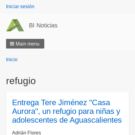
User
Iniciar sesión
menu
BI Noticias
Main menu
Breadcrumbs
You
Inicio
are
here:
refugio
Entrega Tere Jiménez "Casa
Aurora", un refugio para niñas y
adolescentes de Aguascalientes
Adrián Flores