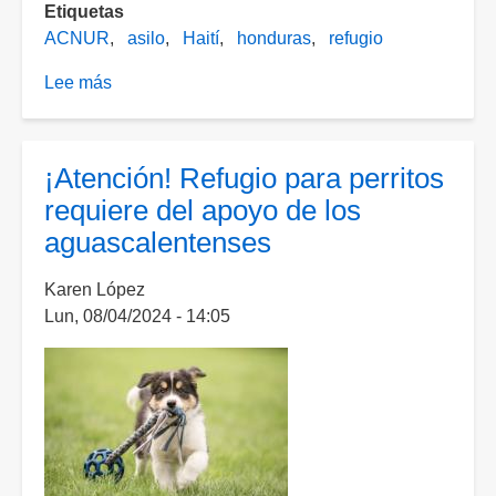
Etiquetas
ACNUR
asilo
Haití
honduras
refugio
Lee más
sobre
México
registra
récord
¡Atención! Refugio para perritos
en
requiere del apoyo de los
solicitudes
aguascalentenses
de
asilo;
Karen López
el
Lun, 08/04/2024 - 14:05
60%
proviene
de
Haití
y
Honduras