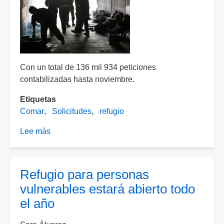
Con un total de 136 mil 934 peticiones
contabilizadas hasta noviembre.
Etiquetas
Comar
Solicitudes
refugio
Lee más
sobre
2023
registra
el
Refugio para personas
mayor
vulnerables estará abierto todo
número
el año
de
solicitudes