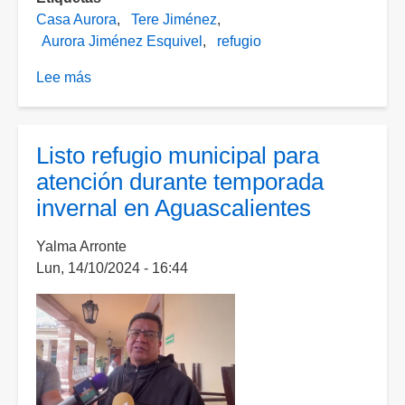
Casa Aurora
Tere Jiménez
Aurora Jiménez Esquivel
refugio
Lee más
sobre
Entrega
Tere
Jiménez
Listo refugio municipal para
"Casa
atención durante temporada
Aurora",
invernal en Aguascalientes
un
refugio
Yalma Arronte
para
Lun, 14/10/2024 - 16:44
niñas
y
adolescentes
de
Aguascalientes