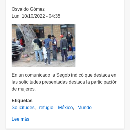
5
Osvaldo Gómez
millones
Lun, 10/10/2022 - 04:35
de
refugiados:
OCDE
En un comunicado la Segob indicó que destaca en
las solicitudes presentadas destaca la participación
de mujeres.
Etiquetas
Solicitudes
refugio
México
Mundo
Lee más
sobre
México,