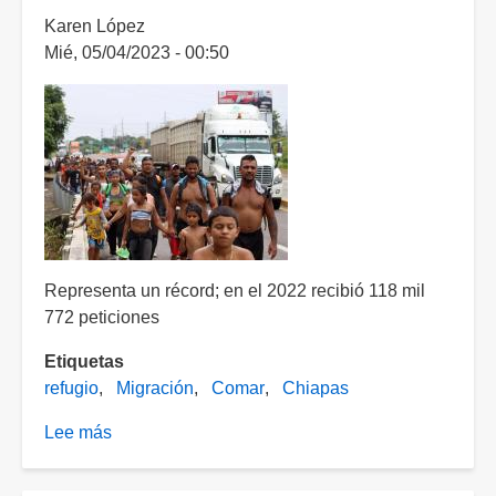
todo
Karen López
el
Mié, 05/04/2023 - 00:50
año
Representa un récord; en el 2022 recibió 118 mil
772 peticiones
Etiquetas
refugio
Migración
Comar
Chiapas
Lee más
sobre
Registra
México