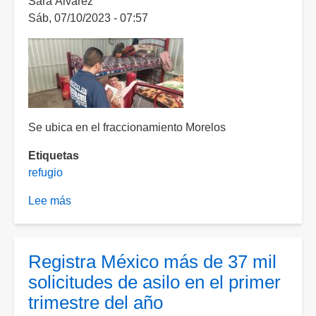
Sara Álvarez
de
Sáb, 07/10/2023 - 07:57
refugio
en
México
en
la
última
década
Se ubica en el fraccionamiento Morelos
Etiquetas
refugio
Lee más
sobre
Refugio
para
personas
Registra México más de 37 mil
vulnerables
solicitudes de asilo en el primer
estará
trimestre del año
abierto