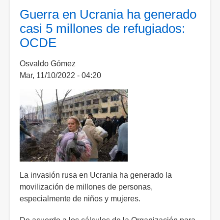
más
Guerra en Ucrania ha generado
de
casi 5 millones de refugiados:
37
OCDE
mil
solicitudes
Osvaldo Gómez
de
Mar, 11/10/2022 - 04:20
asilo
en
el
primer
trimestre
del
año
La invasión rusa en Ucrania ha generado la
movilización de millones de personas,
especialmente de niños y mujeres.