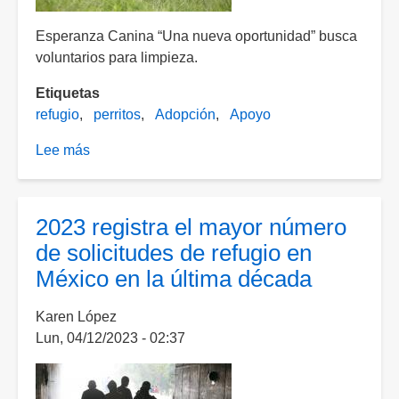
Esperanza Canina “Una nueva oportunidad” busca
voluntarios para limpieza.
Etiquetas
refugio
perritos
Adopción
Apoyo
Lee más
sobre
¡Atención!
Refugio
para
2023 registra el mayor número
perritos
de solicitudes de refugio en
requiere
México en la última década
del
apoyo
Karen López
de
Lun, 04/12/2023 - 02:37
los
aguascalentenses