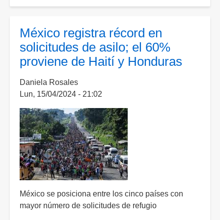
Listo
refugio
municipal
México registra récord en
para
solicitudes de asilo; el 60%
atención
proviene de Haití y Honduras
durante
temporada
Daniela Rosales
invernal
Lun, 15/04/2024 - 21:02
en
Aguascalientes
México se posiciona entre los cinco países con
mayor número de solicitudes de refugio