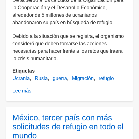
De acuerdo a los cálculos de la Organización para
la Cooperación y el Desarrollo Económico,
alrededor de 5 millones de ucranianos
abandonaron su país en búsqueda de refugio.
Debido a la situación que se registra, el organismo
consideró que deben tomarse las acciones
necesarias para hacer frente a los retos que traerá
la crisis humanitaria.
Etiquetas
Ucrania
Rusia
guerra
Migración
refugio
Lee más
sobre
Guerra
en
Ucrania
México, tercer país con más
ha
solicitudes de refugio en todo el
generado
mundo
casi