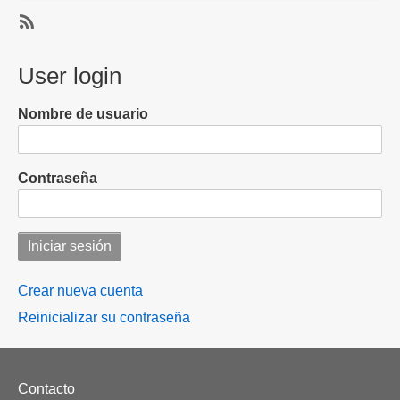
tercer
país
SubscribeSuscribirse
con
a
User login
más
refugio
solicitudes de
Nombre de usuario
refugio
en
todo
Contraseña
el
mundo
Crear nueva cuenta
Reinicializar su contraseña
Footer
Contacto