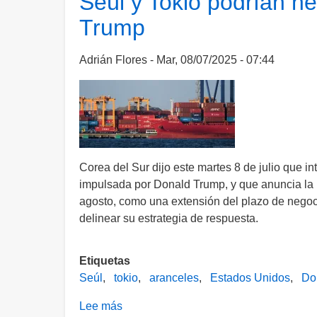
Seúl y Tokio podrían n
más
Trump
de
177
mil
Adrián Flores
Mar, 08/07/2025 - 07:44
pesos
de
Andrés
Manuel
López
Beltrán
Corea del Sur dijo este martes 8 de julio que in
en
impulsada por Donald Trump, y que anuncia la i
viaje
agosto, como una extensión del plazo de negoc
a
delinear su estrategia de respuesta.
Tokio
Etiquetas
Seúl
tokio
aranceles
Estados Unidos
Do
Lee más
sobre