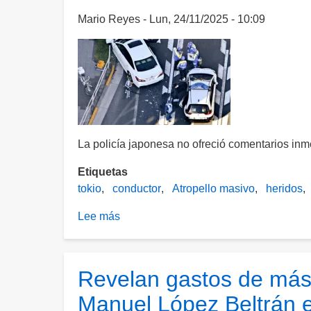
y
Mario Reyes
Lun, 24/11/2025 - 10:09
maestros
tras
incendio
en
escuela
de
Tokio;
La policía japonesa no ofreció comentarios inme
reportan
11
Etiquetas
heridos
tokio
conductor
Atropello masivo
heridos
Lee más
sobre
Hombre
que
conducía
Revelan gastos de más
un
Manuel López Beltrán e
auto