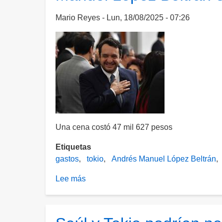
robado
atropella
Mario Reyes
Lun, 18/08/2025 - 07:26
a
11
personas
en
Tokio;
una
pierde
la
vida
Una cena costó 47 mil 627 pesos
Etiquetas
gastos
tokio
Andrés Manuel López Beltrán
Lee más
sobre
Revelan
gastos
de