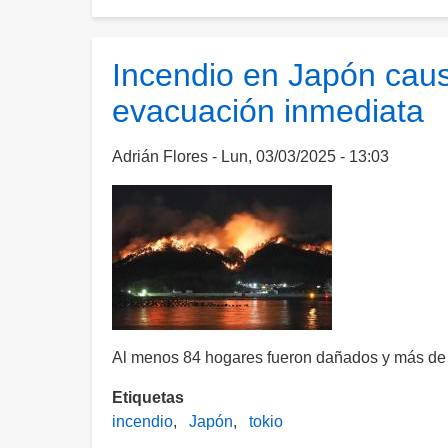
Seúl
y
Tokio
Incendio en Japón caus
podrían
evacuación inmediata
negociar
aranceles
impuestos
Adrián Flores
Lun, 03/03/2025 - 13:03
por
Trump
Al menos 84 hogares fueron dañados y más de 
Etiquetas
incendio
Japón
tokio