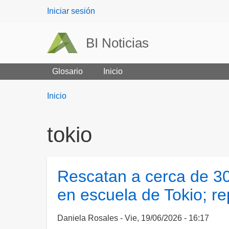
User
Iniciar sesión
menu
BI Noticias
Glosario
Inicio
Breadcrumbs
You
Inicio
are
here:
tokio
Rescatan a cerca de 30
en escuela de Tokio; re
Daniela Rosales
Vie, 19/06/2026 - 16:17