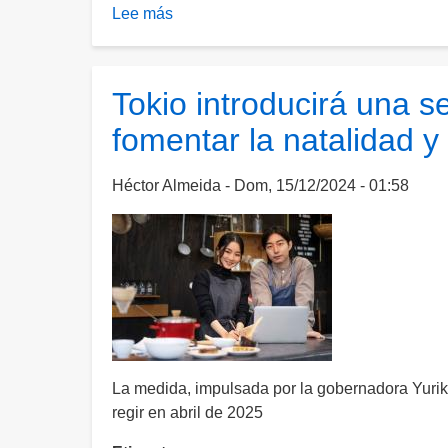
Lee más
sobre
Incendio
en
Japón
Tokio introducirá una s
causa
fomentar la natalidad y 
daños
y
obliga
Héctor Almeida
Dom, 15/12/2024 - 01:58
a
una
evacuación
inmediata
La medida, impulsada por la gobernadora Yurik
regir en abril de 2025