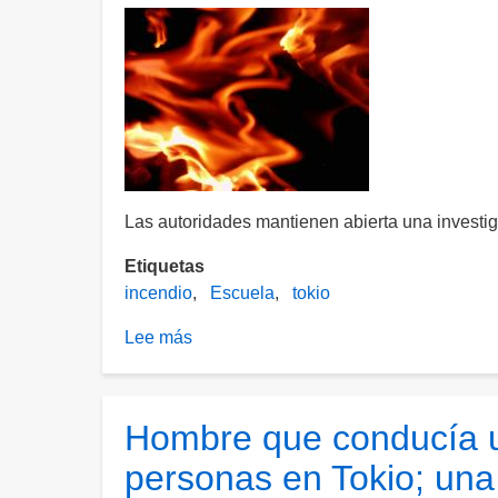
Las autoridades mantienen abierta una investiga
Etiquetas
incendio
Escuela
tokio
Lee más
sobre
Rescatan
a
cerca
Hombre que conducía un
de
personas en Tokio; una 
300
niños