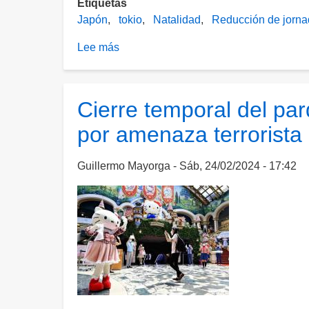
Etiquetas
Japón
tokio
Natalidad
Reducción de jorna
Lee más
sobre
Tokio
introducirá
una
Cierre temporal del par
semana
por amenaza terrorista
laboral
de
4
Guillermo Mayorga
Sáb, 24/02/2024 - 17:42
días
para
fomentar
la
natalidad
y
la
conciliación