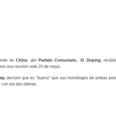
dente de
China
-del
Partido Comunista
-,
Xi Jinping
, recibi
tuvo una reunión este 20 de mayo.
mp
, declaró que es "bueno" que sus homólogos de ambas pot
 con los dos líderes.