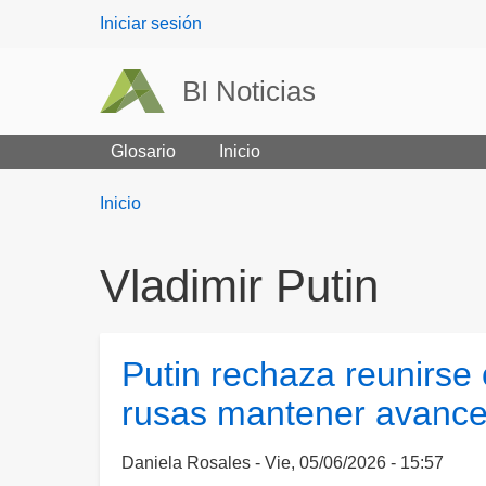
User
Iniciar sesión
menu
BI Noticias
Glosario
Inicio
Breadcrumbs
You
Inicio
are
here:
Vladimir Putin
Putin rechaza reunirse 
rusas mantener avance
Daniela Rosales
Vie, 05/06/2026 - 15:57