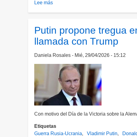
Lee más
sobre
Putin
convierte
el
Putin propone tregua e
Día
llamada con Trump
de
la
Victoria
Daniela Rosales
Mié, 29/04/2026 - 15:12
en
un
alegato
de
guerra:
"Nuestra
causa
es
Con motivo del Día de la Victoria sobre la Alem
justa
Etiquetas
y
Guerra Rusia-Ucrania
Vladimir Putin
Donal
la