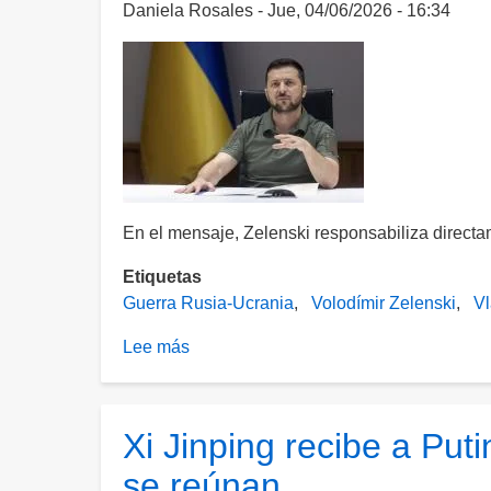
ordena
Daniela Rosales
Jue, 04/06/2026 - 16:34
a
las
tropas
rusas
mantener
avance
en
Ucrania
En el mensaje, Zelenski responsabiliza directam
Etiquetas
Guerra Rusia-Ucrania
Volodímir Zelenski
Vl
Lee más
sobre
Zelenski
propone
alto
Xi Jinping recibe a Put
al
se reúnan
fuego