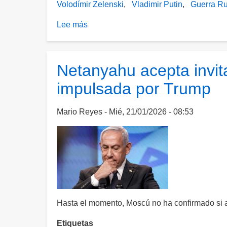
Volodímir Zelenski
Vladimir Putin
Guerra Ru
Lee más
sobre
Rusia
reitera
disposición
Netanyahu acepta invita
de
impulsada por Trump
Putin
para
reunirse
Mario Reyes
Mié, 21/01/2026 - 08:53
con
Zelenski
en
Moscú
Hasta el momento, Moscú no ha confirmado si a
Etiquetas