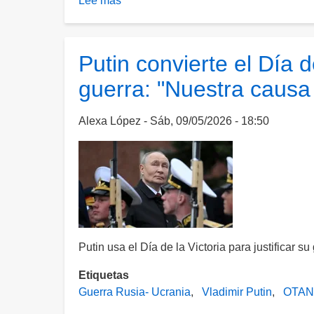
Lee más
sobre
Xi
Jinping
recibe
Putin convierte el Día d
a
guerra: "Nuestra causa e
Putin;
Trump
dice
Alexa López
Sáb, 09/05/2026 - 18:50
que
"es
bueno"
que
se
reúnan
Putin usa el Día de la Victoria para justificar s
Etiquetas
Guerra Rusia- Ucrania
Vladimir Putin
OTAN