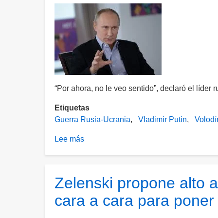
“Por ahora, no le veo sentido”, declaró el líder r
Etiquetas
Guerra Rusia-Ucrania
Vladimir Putin
Volodí
Lee más
sobre
Putin
rechaza
reunirse
Zelenski propone alto a
con
cara a cara para poner 
Zelenski
y