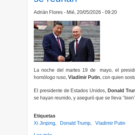
y
reta
Adrián Flores
Mié, 20/05/2026 - 09:20
a
Putin
a
negociar
cara
a
cara
para
La noche del martes 19 de mayo, el presi
poner
homólogo ruso,
Vladímir Putin
, con quien sos
fin
El presidente de Estados Unidos,
a
Donald Tru
se hayan reunido, y aseguró que se lleva "bien"
la
guerra
Etiquetas
Xi Jinping
Donald Trump
Vladimir Putin