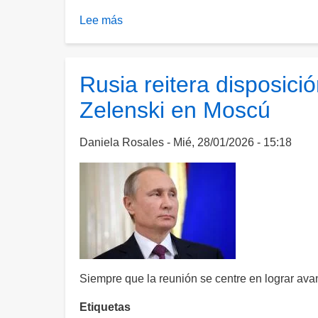
victoria
Lee más
sobre
será
Putin
nuestra"
propone
tregua
Rusia reitera disposici
en
Zelenski en Moscú
Ucrania
para
el
Daniela Rosales
Mié, 28/01/2026 - 15:18
9
de
mayo
tras
llamada
con
Trump
Siempre que la reunión se centre en lograr ava
Etiquetas