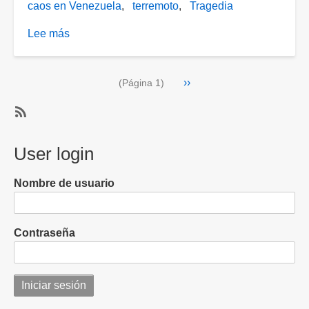
caos en Venezuela
terremoto
Tragedia
Lee más
sobre
Doble
terremoto
Paginación
Siguiente
››
en
(Página 1)
página
Venezuela
cobra
SubscribeSuscribirse
mil
a
User login
vidas;
caos
llegan
en
mil
Nombre de usuario
Venezuela
600
rescatistas
de
Contraseña
otros
países