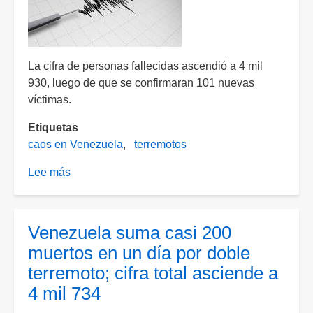
junio
La cifra de personas fallecidas ascendió a 4 mil
930, luego de que se confirmaran 101 nuevas
víctimas.
Etiquetas
caos en Venezuela
terremotos
Lee más
sobre
Suman
casi
5
Venezuela suma casi 200
mil
muertos en un día por doble
víctimas
terremoto; cifra total asciende a
mortales
4 mil 734
por
terremotos