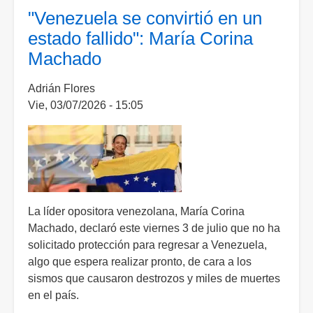
casi
"Venezuela se convirtió en un
200
estado fallido": María Corina
muertos
Machado
en
un
Adrián Flores
día
Vie, 03/07/2026 - 15:05
por
doble
terremoto;
cifra
total
asciende
a
La líder opositora venezolana, María Corina
4
Machado, declaró este viernes 3 de julio que no ha
mil
solicitado protección para regresar a Venezuela,
734
algo que espera realizar pronto, de cara a los
sismos que causaron destrozos y miles de muertes
en el país.