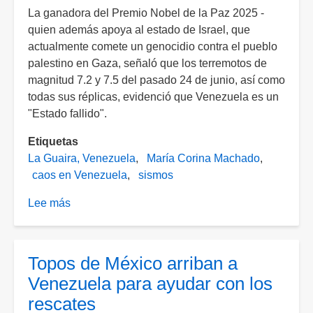
La ganadora del Premio Nobel de la Paz 2025 -
quien además apoya al estado de Israel, que
actualmente comete un genocidio contra el pueblo
palestino en Gaza, señaló que los terremotos de
magnitud 7.2 y 7.5 del pasado 24 de junio, así como
todas sus réplicas, evidenció que Venezuela es un
"Estado fallido".
Etiquetas
La Guaira, Venezuela
María Corina Machado
caos en Venezuela
sismos
Lee más
sobre
"Venezuela
se
convirtió
Topos de México arriban a
en
Venezuela para ayudar con los
un
rescates
estado