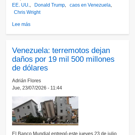
EE. UU.
Donald Trump
caos en Venezuela
Chris Wright
Lee más
sobre
Trump
asegura
que
Venezuela: terremotos dejan
su
daños por 19 mil 500 millones
secretario
de dólares
de
Energía
Adrián Flores
"dirige
Jue, 23/07/2026 - 11:44
Venezuela"
y
destaca
estrategia
petrolera
de
EE.
El Banco Mundial entregó este jueves 23 de julio