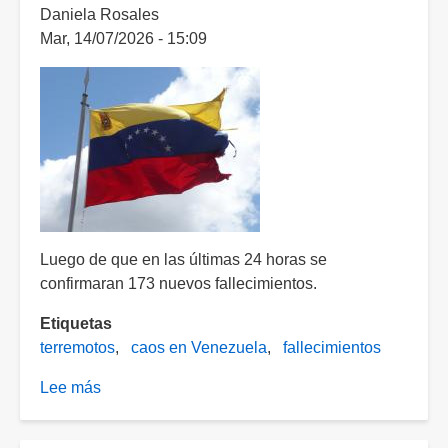
Daniela Rosales
en
Mar, 14/07/2026 - 15:09
Venezuela,
a
22
días
de
la
tragedia
Luego de que en las últimas 24 horas se
confirmaran 173 nuevos fallecimientos.
Etiquetas
terremotos
caos en Venezuela
fallecimientos
Lee más
sobre
Venezuela
suma