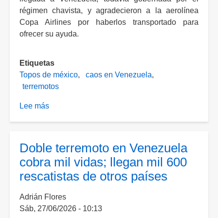
régimen chavista, y agradecieron a la aerolínea
Copa Airlines por haberlos transportado para
ofrecer su ayuda.
Etiquetas
Topos de méxico
caos en Venezuela
terremotos
Lee más
sobre
Topos
de
México
Doble terremoto en Venezuela
arriban
cobra mil vidas; llegan mil 600
a
rescatistas de otros países
Venezuela
para
Adrián Flores
ayudar
Sáb, 27/06/2026 - 10:13
con