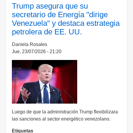
Venezuela
Trump asegura que su
inician
secretario de Energía "dirige
proceso
Venezuela" y destaca estrategia
para
petrolera de EE. UU.
restablecer
relaciones
Daniela Rosales
bilaterales
Jue, 23/07/2026 - 21:20
tras
dos
años
de
ruptura
Luego de que la administración Trump flexibilizara
las sanciones al sector energético venezolano.
Etiquetas