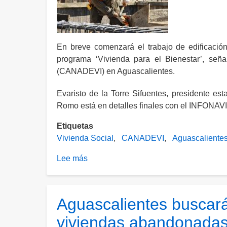
de
600
mil
pesos
En breve comenzará el trabajo de edificación
en
programa ‘Vivienda para el Bienestar’, señ
Aguascalientes
(CANADEVI) en Aguascalientes.
Evaristo de la Torre Sifuentes, presidente es
Romo está en detalles finales con el INFONAVI
Etiquetas
Vivienda Social
CANADEVI
Aguascaliente
Lee más
sobre
Por
comenzar
construcción
Aguascalientes buscar
de
viviendas abandonada
vivienda