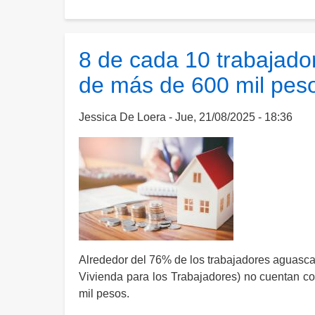
Avanza
censo
para
8 de cada 10 trabajado
reestructurar
de más de 600 mil pes
créditos
del
INFONAVIT
Jessica De Loera
Jue, 21/08/2025 - 18:36
Alrededor del 76% de los trabajadores aguascal
Vivienda para los Trabajadores) no cuentan con
mil pesos.