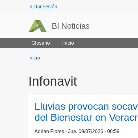
User
Iniciar sesión
menu
BI Noticias
Glosario
Inicio
Breadcrumbs
You
Inicio
are
here:
Infonavit
Lluvias provocan soca
del Bienestar en Verac
Adrián Flores
Jue, 09/07/2026 - 08:59