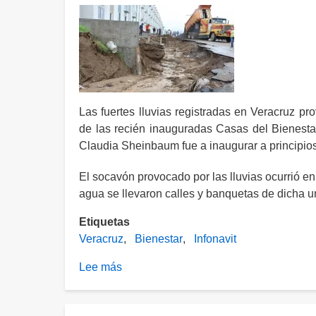
Las fuertes lluvias registradas en Veracruz pr
de las recién inauguradas Casas del Bienestar
Claudia Sheinbaum fue a inaugurar a principio
El socavón provocado por las lluvias ocurrió e
agua se llevaron calles y banquetas de dicha u
Etiquetas
Veracruz
Bienestar
Infonavit
Lee más
sobre
Lluvias
provocan