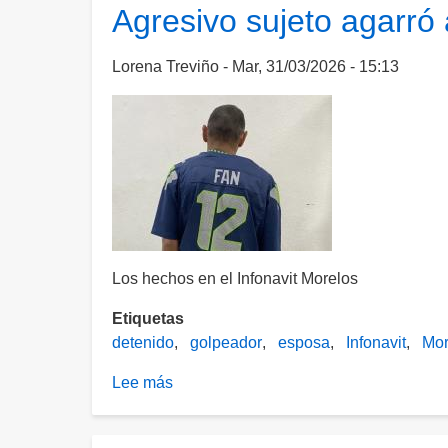
socavón
Agresivo sujeto agarró
en
fraccionamiento
Lorena Treviño
Mar, 31/03/2026 - 15:13
de
Casas
del
Bienestar
en
Veracruz
Los hechos en el Infonavit Morelos
Etiquetas
detenido
golpeador
esposa
Infonavit
Mor
Lee más
sobre
Agresivo
sujeto