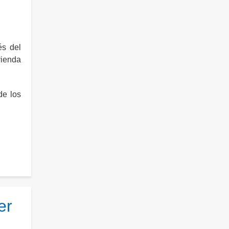
és del
vienda
de los
er