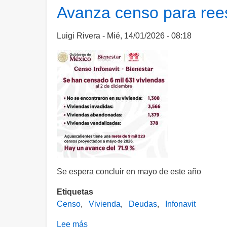
agarró
Avanza censo para rees
a
golpes
Luigi Rivera
Mié, 14/01/2026 - 08:18
a
su
mujer
Se espera concluir en mayo de este año
Etiquetas
Censo
Vivienda
Deudas
Infonavit
Lee más
sobre