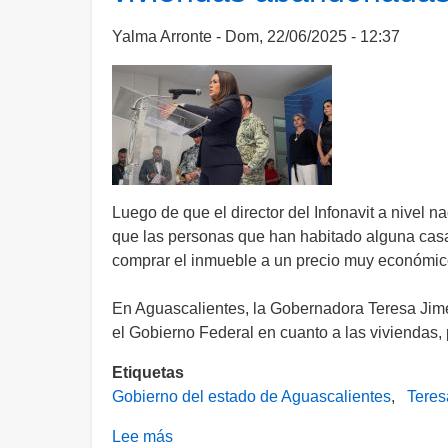
social
federal
Yalma Arronte
Dom, 22/06/2025 - 12:37
en
Aguascalientes,
señala
CANADEVI
Luego de que el director del Infonavit a nive
que las personas que han habitado alguna casa
comprar el inmueble a un precio muy económico
En Aguascalientes, la Gobernadora Teresa Jimé
el Gobierno Federal en cuanto a las viviendas,
Etiquetas
Gobierno del estado de Aguascalientes
Teres
Lee más
sobre