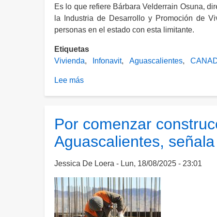
Es lo que refiere Bárbara Velderrain Osuna, 
la Industria de Desarrollo y Promoción de V
personas en el estado con esta limitante.
Etiquetas
Vivienda
Infonavit
Aguascalientes
CANAD
Lee más
sobre
8
de
cada
Por comenzar construcc
10
Aguascalientes, seña
trabajadores
no
pueden
Jessica De Loera
Lun, 18/08/2025 - 23:01
costear
viviendas
de
más