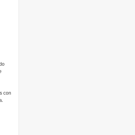
ado
e
s con
a.