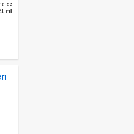
nal de
21 mil
en