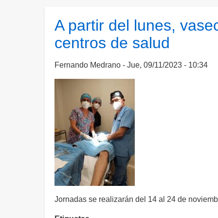
deben
promover
A partir del lunes, vase
más
centros de salud
y
mejores
métodos
Fernando Medrano
Jue, 09/11/2023 - 10:34
anticonceptivos
Jornadas se realizarán del 14 al 24 de noviemb