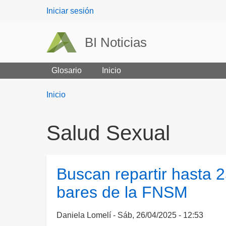
User
Iniciar sesión
menu
BI Noticias
Glosario
Inicio
Breadcrumbs
You
Inicio
are
here:
Salud Sexual
Buscan repartir hasta 
bares de la FNSM
Daniela Lomelí
Sáb, 26/04/2025 - 12:53