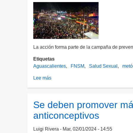
La acción forma parte de la campaña de preven
Etiquetas
Aguascalientes
FNSM
Salud Sexual
metó
Lee más
sobre
Buscan
repartir
hasta
Se deben promover má
250
anticonceptivos
mil
condones
en
Luigi Rivera
Mar, 02/01/2024 - 14:55