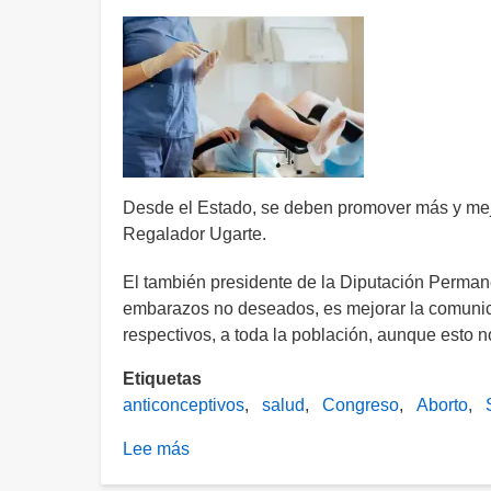
antros
y
bares
de
la
FNSM
Desde el Estado, se deben promover más y mejo
Regalador Ugarte.
El también presidente de la Diputación Perman
embarazos no deseados, es mejorar la comunic
respectivos, a toda la población, aunque esto no
Etiquetas
anticonceptivos
salud
Congreso
Aborto
Lee más
sobre
Se