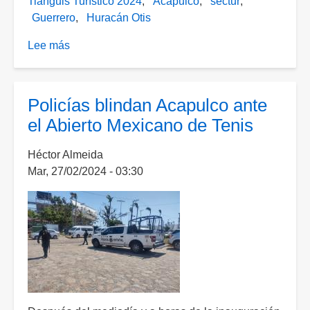
Tianguis Turístico 2024
Acapulco
sectur
Guerrero
Huracán Otis
Lee más
sobre
Busca
Sectur
que
Policías blindan Acapulco ante
Tianguis
el Abierto Mexicano de Tenis
Turístico
se
Héctor Almeida
realice
Mar, 27/02/2024 - 03:30
“en
total
tranquilidad”