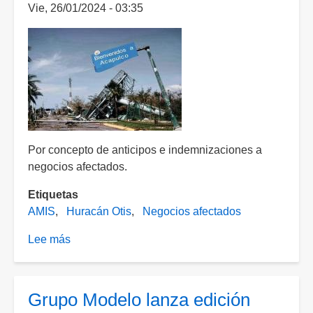
Vie, 26/01/2024 - 03:35
de
escuelas
en
Guerrero
Por concepto de anticipos e indemnizaciones a
negocios afectados.
Etiquetas
AMIS
Huracán Otis
Negocios afectados
Lee más
sobre
Aseguradoras
desembolsan
más
Grupo Modelo lanza edición
de