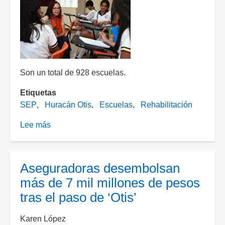
Son un total de 928 escuelas.
Etiquetas
SEP
Huracán Otis
Escuelas
Rehabilitación
Lee más
sobre
Serán
destinados
314
Aseguradoras desembolsan
mdp
más de 7 mil millones de pesos
para
tras el paso de ‘Otis’
reconstrucción
y
Karen López
rehabilitación