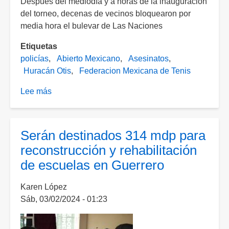
Después del mediodía y a horas de la inauguración
del torneo, decenas de vecinos bloquearon por
media hora el bulevar de Las Naciones
Etiquetas
policías
Abierto Mexicano
Asesinatos
Huracán Otis
Federacion Mexicana de Tenis
Lee más
sobre
Policías
blindan
Acapulco
Serán destinados 314 mdp para
ante
reconstrucción y rehabilitación
el
de escuelas en Guerrero
Abierto
Mexicano
Karen López
de
Sáb, 03/02/2024 - 01:23
Tenis