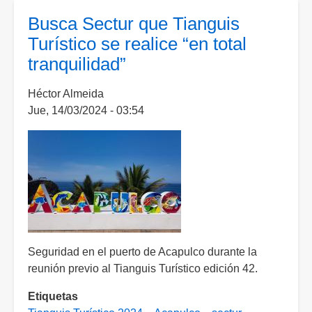
terminado
Busca Sectur que Tianguis
la
Turístico se realice “en total
reconstrucción
tranquilidad”
de
Acapulco:
Héctor Almeida
AMLO
Jue, 14/03/2024 - 03:54
Seguridad en el puerto de Acapulco durante la
reunión previo al Tianguis Turístico edición 42.
Etiquetas