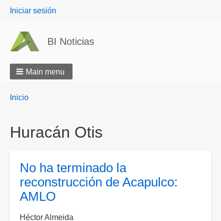
User
Iniciar sesión
menu
BI Noticias
Main menu
Breadcrumbs
You
Inicio
are
here:
Huracán Otis
No ha terminado la
reconstrucción de Acapulco:
AMLO
Héctor Almeida