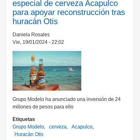
especial de cerveza Acapulco
7
para apoyar reconstrucción tras
mil
huracán Otis
millones
de
Daniela Rosales
pesos
Vie, 19/01/2024 - 22:02
tras
el
paso
de
‘Otis’
Grupo Modelo ha anunciado una inversión de 24
millones de pesos para ello
Etiquetas
Grupo Modelo
cerveza
Acapulco
Huracán Otis