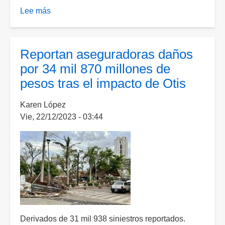
Lee más
sobre
Grupo
Modelo
lanza
Reportan aseguradoras daños
edición
por 34 mil 870 millones de
especial
pesos tras el impacto de Otis
de
cerveza
Karen López
Acapulco
Vie, 22/12/2023 - 03:44
para
apoyar
reconstrucción
tras
huracán
Otis
Derivados de 31 mil 938 siniestros reportados.