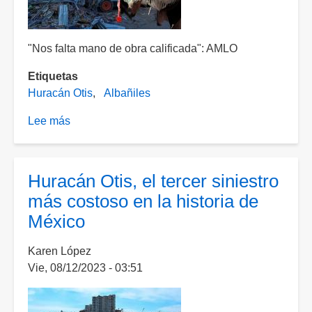
"Nos falta mano de obra calificada": AMLO
Etiquetas
Huracán Otis
Albañiles
Lee más
sobre
Solicitan
albañiles
para
Huracán Otis, el tercer siniestro
la
más costoso en la historia de
reconstrucción
México
de
Acapulco
Karen López
Vie, 08/12/2023 - 03:51