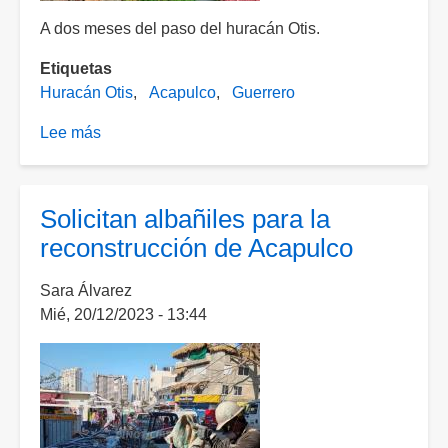
Otis
A dos meses del paso del huracán Otis.
Etiquetas
Huracán Otis
Acapulco
Guerrero
Lee más
sobre
Instalan
comisión
de
Solicitan albañiles para la
reconstrucción
reconstrucción de Acapulco
en
Acapulco
Sara Álvarez
Mié, 20/12/2023 - 13:44