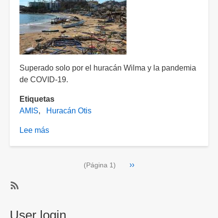
Superado solo por el huracán Wilma y la pandemia
de COVID-19.
Etiquetas
AMIS
Huracán Otis
Lee más
sobre
Huracán
Otis,
Paginación
Siguiente
››
el
(Página 1)
página
tercer
siniestro
SubscribeSuscribirse
más
a
User login
costoso