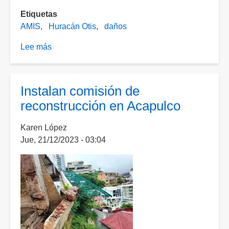
Etiquetas
AMIS
Huracán Otis
daños
Lee más
sobre
Reportan
aseguradoras
daños
Instalan comisión de
por
reconstrucción en Acapulco
34
mil
Karen López
870
Jue, 21/12/2023 - 03:04
millones
de
pesos
tras
el
impacto
de