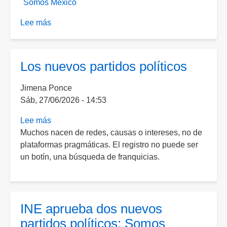
Somos México
Lee más
sobre
Somos
México
anuncia
Los nuevos partidos políticos
que
el
Jimena Ponce
20%
Sáb, 27/06/2026 - 14:53
de
sus
Lee más
sobre
candidaturas
Muchos nacen de redes, causas o intereses, no de
Los
serán
plataformas pragmáticas. El registro no puede ser
nuevos
para
un botín, una búsqueda de franquicias.
partidos
madres
políticos
buscadoras
y
otros
INE aprueba dos nuevos
activistas
partidos políticos: Somos