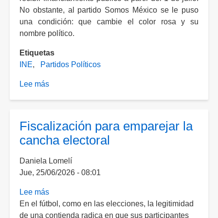
No obstante, al partido Somos México se le puso
una condición: que cambie el color rosa y su
nombre político.
Etiquetas
INE
Partidos Políticos
Lee más
sobre
INE
aprueba
dos
Fiscalización para emparejar la
nuevos
cancha electoral
partidos
políticos:
Daniela Lomelí
Somos
Jue, 25/06/2026 - 08:01
México
y
Lee más
sobre
PAZ
En el fútbol, como en las elecciones, la legitimidad
Fiscalización
de una contienda radica en que sus participantes
para