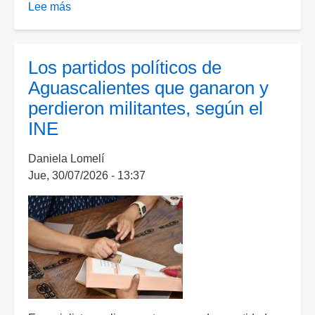
Lee más
sobre
INE
aprueba
calendario
Los partidos políticos de
para
Aguascalientes que ganaron y
la
perdieron militantes, según el
elección
INE
federal
de
Daniela Lomelí
2027
Jue, 30/07/2026 - 13:37