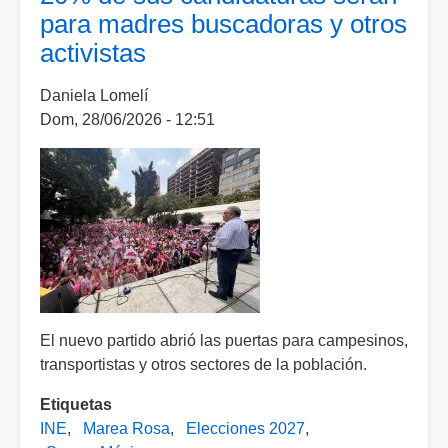
para madres buscadoras y otros
INE:
activistas
casi
3
Daniela Lomelí
mil
Dom, 28/06/2026 - 12:51
trabajadores
han
salido
desde
que
Taddei
concentró
el
poder
El nuevo partido abrió las puertas para campesinos,
transportistas y otros sectores de la población.
Etiquetas
INE
Marea Rosa
Elecciones 2027