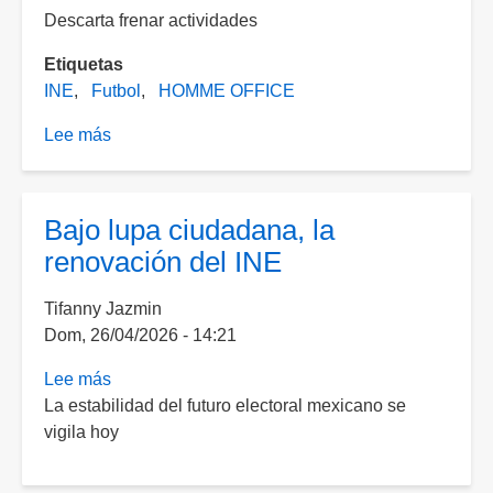
Descarta frenar actividades
Etiquetas
INE
Futbol
HOMME OFFICE
Lee más
sobre
INE
aplicará
home
Bajo lupa ciudadana, la
office
renovación del INE
durante
el
Tifanny Jazmin
Mundial
Dom, 26/04/2026 - 14:21
Lee más
sobre
La estabilidad del futuro electoral mexicano se
Bajo
vigila hoy
lupa
ciudadana,
la