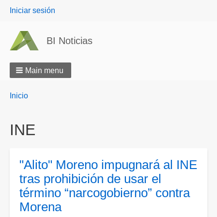
User
Iniciar sesión
menu
BI Noticias
Main menu
Breadcrumbs
You
Inicio
are
here:
INE
"Alito" Moreno impugnará al INE
tras prohibición de usar el
término “narcogobierno” contra
Morena