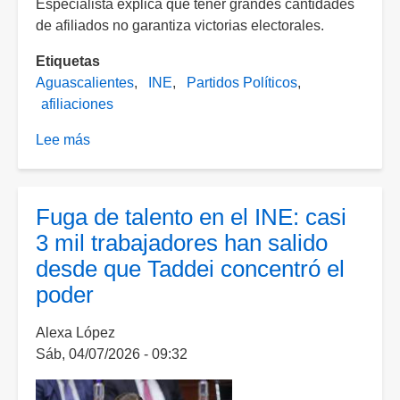
Especialista explica que tener grandes cantidades
de afiliados no garantiza victorias electorales.
Etiquetas
Aguascalientes
INE
Partidos Políticos
afiliaciones
Lee más
sobre
Los
partidos
políticos
Fuga de talento en el INE: casi
de
3 mil trabajadores han salido
Aguascalientes
desde que Taddei concentró el
que
poder
ganaron
y
Alexa López
perdieron
Sáb, 04/07/2026 - 09:32
militantes,
según
el