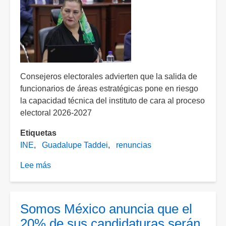
INE
Consejeros electorales advierten que la salida de
funcionarios de áreas estratégicas pone en riesgo
la capacidad técnica del instituto de cara al proceso
electoral 2026-2027
Etiquetas
INE
Guadalupe Taddei
renuncias
Lee más
sobre
Fuga
de
talento
Somos México anuncia que el
en
20% de sus candidaturas serán
el