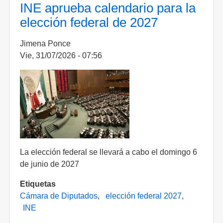
impugnará
INE aprueba calendario para la
al
elección federal de 2027
INE
tras
Jimena Ponce
prohibición
Vie, 31/07/2026 - 07:56
de
usar
el
término
“narcogobierno”
contra
Morena
La elección federal se llevará a cabo el domingo 6
de junio de 2027
Etiquetas
Cámara de Diputados
elección federal 2027
INE