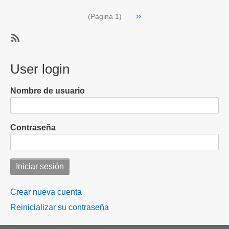
renovación
Paginación
Siguiente
››
(Página 1)
del
página
INE
SubscribeSuscribirse
a
User login
INE
Nombre de usuario
Contraseña
Crear nueva cuenta
Reinicializar su contraseña