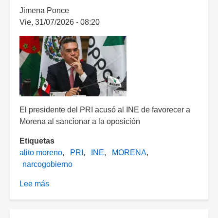
Jimena Ponce
Vie, 31/07/2026 - 08:20
El presidente del PRI acusó al INE de favorecer a
Morena al sancionar a la oposición
Etiquetas
alito moreno
PRI
INE
MORENA
narcogobierno
Lee más
sobre
"Alito"
Moreno