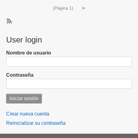
Jiménez
Paginación
Siguiente
››
anuncia
(Página 1)
página
millonaria
inversión
SubscribeSuscribirse
de
a
User login
EE.
Inversión
UU:
Extranjera
te
Nombre de usuario
contamos
quién
la
Contraseña
hizo
Crear nueva cuenta
Reinicializar su contraseña