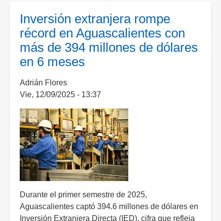
hace
Inversión extranjera rompe
gira
récord en Aguascalientes con
de
más de 394 millones de dólares
trabajo
en 6 meses
en
la
Adrián Flores
India;
Vie, 12/09/2025 - 13:37
fue
a
buscar
nuevas
inversiones
Durante el primer semestre de 2025,
Aguascalientes captó 394.6 millones de dólares en
Inversión Extranjera Directa (IED), cifra que refleja