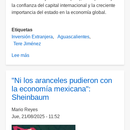
la confianza del capital internacional y la creciente
importancia del estado en la economía global.
Etiquetas
Inversión Extranjera
Aguascalientes
Tere Jiménez
Lee más
sobre
Inversión
extranjera
rompe
"Ni los aranceles pudieron con
récord
la economía mexicana":
en
Sheinbaum
Aguascalientes
con
Mario Reyes
más
Jue, 21/08/2025 - 11:52
de
394