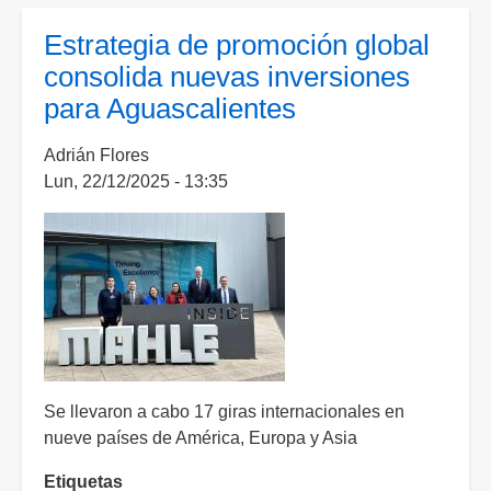
Rodríguez
impulsa
Estrategia de promoción global
reformas
consolida nuevas inversiones
para
para Aguascalientes
atraer
inversión
Adrián Flores
extranjera
Lun, 22/12/2025 - 13:35
en
Venezuela
Se llevaron a cabo 17 giras internacionales en
nueve países de América, Europa y Asia
Etiquetas