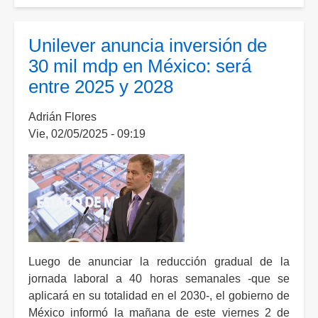
Tere
Jiménez
inaugura
Unilever anuncia inversión de
nuevas
30 mil mdp en México: será
instalaciones
entre 2025 y 2028
de
empresa
Adrián Flores
japonesa
Vie, 02/05/2025 - 09:19
en
Aguascalientes
Luego de anunciar la reducción gradual de la
jornada laboral a 40 horas semanales -que se
aplicará en su totalidad en el 2030-, el gobierno de
México informó la mañana de este viernes 2 de