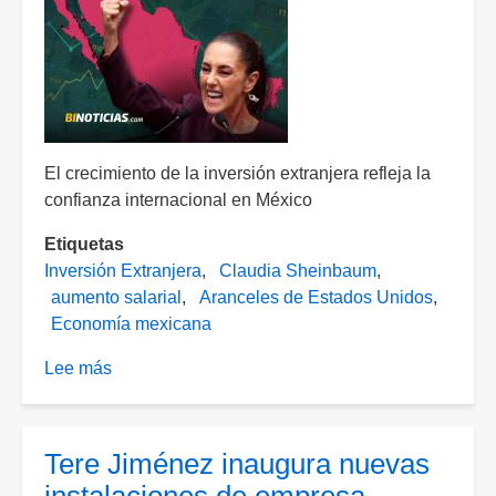
millones
de
dólares
en
6
meses
El crecimiento de la inversión extranjera refleja la
confianza internacional en México
Etiquetas
Inversión Extranjera
Claudia Sheinbaum
aumento salarial
Aranceles de Estados Unidos
Economía mexicana
Lee más
sobre
"Ni
los
aranceles
Tere Jiménez inaugura nuevas
pudieron