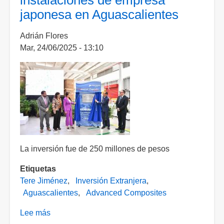
instalaciones de empresa
con
japonesa en Aguascalientes
la
economía
Adrián Flores
mexicana":
Mar, 24/06/2025 - 13:10
Sheinbaum
La inversión fue de 250 millones de pesos
Etiquetas
Tere Jiménez
Inversión Extranjera
Aguascalientes
Advanced Composites
Lee más
sobre