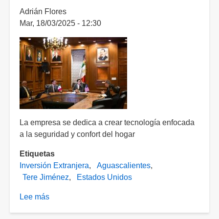
mdp
Adrián Flores
en
Mar, 18/03/2025 - 12:30
México:
será
entre
2025
y
2028
La empresa se dedica a crear tecnología enfocada
a la seguridad y confort del hogar
Etiquetas
Inversión Extranjera
Aguascalientes
Tere Jiménez
Estados Unidos
Lee más
sobre
Tere