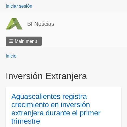
User
Iniciar sesión
menu
BI Noticias
Main menu
Breadcrumbs
You
Inicio
are
here:
Inversión Extranjera
Aguascalientes registra
crecimiento en inversión
extranjera durante el primer
trimestre