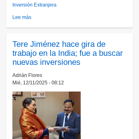
Inversión Extranjera
Lee más
sobre
Estrategia
de
promoción
Tere Jiménez hace gira de
global
trabajo en la India; fue a buscar
consolida
nuevas inversiones
nuevas
inversiones
Adrián Flores
para
Mié, 12/11/2025 - 08:12
Aguascalientes