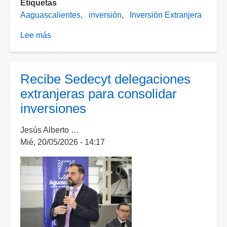
Etiquetas
Aaguascalientes
inversión
Inversión Extranjera
Lee más
sobre
Aguascalientes
registra
crecimiento
Recibe Sedecyt delegaciones
en
extranjeras para consolidar
inversión
inversiones
extranjera
durante
Jesús Alberto …
el
Mié, 20/05/2026 - 14:17
primer
trimestre