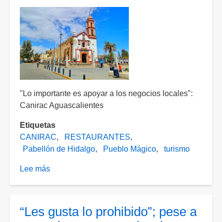
tabaco
"Lo importante es apoyar a los negocios locales":
Canirac Aguascalientes
Etiquetas
CANIRAC
RESTAURANTES
Pabellón de Hidalgo
Pueblo Mágico
turismo
Lee más
sobre
Buscan
que
habitantes
“Les gusta lo prohibido”; pese a
de