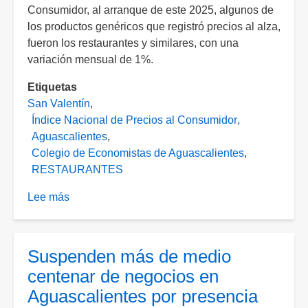
Consumidor, al arranque de este 2025, algunos de
los productos genéricos que registró precios al alza,
fueron los restaurantes y similares, con una
variación mensual de 1%.
Etiquetas
San Valentín
Índice Nacional de Precios al Consumidor
Aguascalientes
Colegio de Economistas de Aguascalientes
RESTAURANTES
Lee más
sobre
San
Valentín
más
Suspenden más de medio
caro;
centenar de negocios en
incrementan
Aguascalientes por presencia
costos