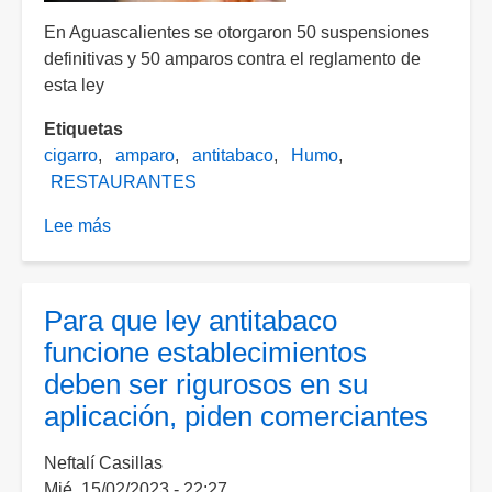
En Aguascalientes se otorgaron 50 suspensiones
definitivas y 50 amparos contra el reglamento de
esta ley
Etiquetas
cigarro
amparo
antitabaco
Humo
RESTAURANTES
Lee más
sobre
Ley
antitabaco
otra
Para que ley antitabaco
vez
funcione establecimientos
quedó
deben ser rigurosos en su
en
aplicación, piden comerciantes
letra
muerta:
Neftalí Casillas
comerciantes
Mié, 15/02/2023 - 22:27