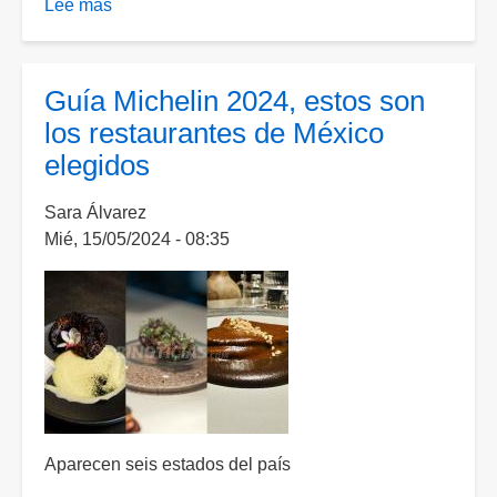
Lee más
sobre
Suspenden
más
de
Guía Michelin 2024, estos son
medio
los restaurantes de México
centenar
elegidos
de
negocios
Sara Álvarez
en
Mié, 15/05/2024 - 08:35
Aguascalientes
por
presencia
de
fauna
nociva.
Aparecen seis estados del país