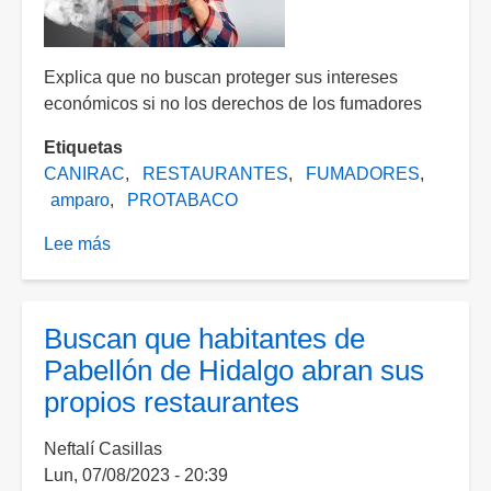
Explica que no buscan proteger sus intereses
económicos si no los derechos de los fumadores
Etiquetas
CANIRAC
RESTAURANTES
FUMADORES
amparo
PROTABACO
Lee más
sobre
“Los
fumadores
necesitan
Buscan que habitantes de
espacios
Pabellón de Hidalgo abran sus
adecuados”;
propios restaurantes
justifican
restauranteros
Neftalí Casillas
amparo
Lun, 07/08/2023 - 20:39
pro