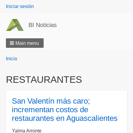
User
Iniciar sesión
menu
BI Noticias
Main menu
Breadcrumbs
You
Inicio
are
here:
RESTAURANTES
San Valentín más caro;
incrementan costos de
restaurantes en Aguascalientes
Yalma Arronte