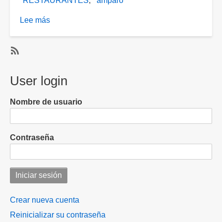
RESTAURANTES
amparo
Lee más
sobre
Aseguran
restauranteros
que
SubscribeSuscribirse
reglamento
a
User login
antitabaco
RESTAURANTES
es
Nombre de usuario
amparable
Contraseña
Crear nueva cuenta
Reinicializar su contraseña