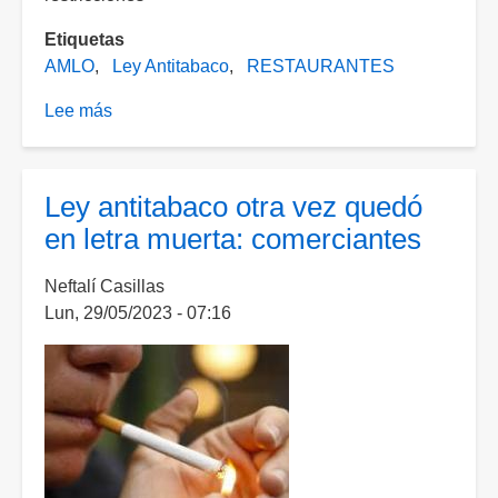
Etiquetas
AMLO
Ley Antitabaco
RESTAURANTES
Lee más
sobre
Frena
Poder
Judicial
Ley antitabaco otra vez quedó
órdenes
en letra muerta: comerciantes
antitabaco
de
Neftalí Casillas
López
Lun, 29/05/2023 - 07:16
Obrador