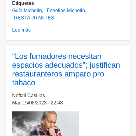
Etiquetas
Guía Michelin
Estrellas Michelin
RESTAURANTES
Lee más
sobre
Guía
Michelin
2024,
“Los fumadores necesitan
estos
espacios adecuados”; justifican
son
restauranteros amparo pro
los
tabaco
restaurantes
de
Neftalí Casillas
México
Mar, 15/08/2023 - 22:48
elegidos