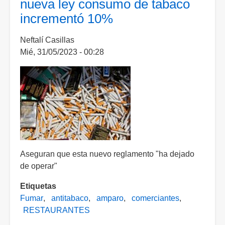
nueva ley consumo de tabaco
Pabellón
incrementó 10%
de
Hidalgo
Neftalí Casillas
abran
Mié, 31/05/2023 - 00:28
sus
propios
restaurantes
Aseguran que esta nuevo reglamento "ha dejado
de operar"
Etiquetas
Fumar
antitabaco
amparo
comerciantes
RESTAURANTES