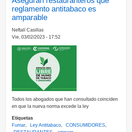
Aseguran restauranteros que
antitabaco
reglamento antitabaco es
funcione
amparable
establecimientos
deben
Neftalí Casillas
ser
Vie, 03/02/2023 - 17:52
rigurosos
en
su
aplicación,
piden
comerciantes
Todos los abogados que han consultado coinciden
en que la nueva norma excede la ley
Etiquetas
Fumar
Ley Antitabaco
CONSUMIDORES