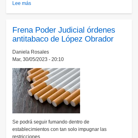
Lee más
sobre
“Les
gusta
lo
Frena Poder Judicial órdenes
prohibido”;
antitabaco de López Obrador
pese
a
Daniela Rosales
nueva
Mar, 30/05/2023 - 20:10
ley
consumo
de
tabaco
incrementó
10%
Se podrá seguir fumando dentro de
establecimientos con tan solo impugnar las
restricciones